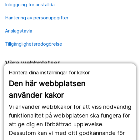
Inloggning för anställda
Hantering av personuppgifter
Anslagstavla
Tillgänglighetsredogörelse
Våra webbplatser
Hantera dina inställningar för kakor
1177.se
Den här webbplatsen
Länstrafiken
använder kakor
Vårdgivare
Vi använder webbkakor för att viss nödvändig
Utveckling
funktionalitet på webbplatsen ska fungera för
att ge dig en förbättrad upplevelse.
Dessutom kan vi med ditt godkännande för
Följ oss