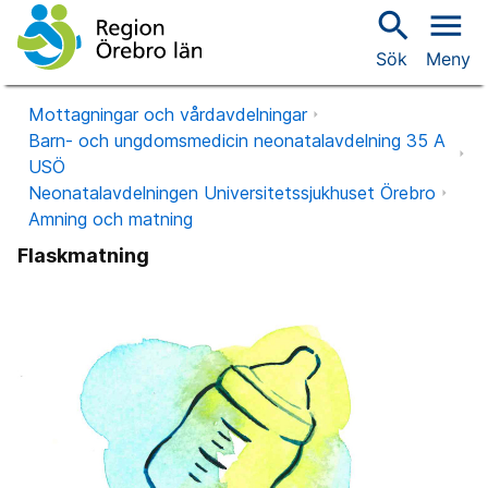
search
menu
Sök
Meny
Mottagningar och vårdavdelningar
Barn- och ungdomsmedicin neonatalavdelning 35 A
USÖ
Neonatalavdelningen Universitetssjukhuset Örebro
Amning och matning
Flaskmatning