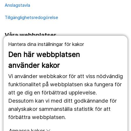
Anslagstavla
Tillgänglighetsredogörelse
Våra webbplatser
Hantera dina inställningar för kakor
1177.se
Den här webbplatsen
Länstrafiken
använder kakor
Vårdgivare
Vi använder webbkakor för att viss nödvändig
Utveckling
funktionalitet på webbplatsen ska fungera för
att ge dig en förbättrad upplevelse.
Dessutom kan vi med ditt godkännande för
Följ oss
analyskakor sammanställa statistik för att
Facebook
förbättra webbplatsen.
Instagram
portrait
Anpassa kakor