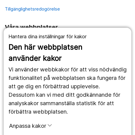
Tillgänglighetsredogörelse
Våra webbplatser
Hantera dina inställningar för kakor
1177.se
Den här webbplatsen
Länstrafiken
använder kakor
Vårdgivare
Vi använder webbkakor för att viss nödvändig
Utveckling
funktionalitet på webbplatsen ska fungera för
att ge dig en förbättrad upplevelse.
Dessutom kan vi med ditt godkännande för
Följ oss
analyskakor sammanställa statistik för att
Facebook
förbättra webbplatsen.
Instagram
portrait
Anpassa kakor
LinkedIn
work_outline