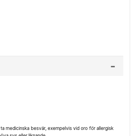
a medicinska besvär, exempelvis vid oro för allergisk
öva sys eller liknande.