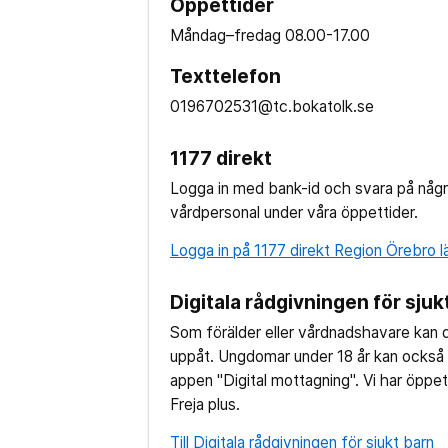
Öppettider
Måndag–fredag
08.00-17.00
Texttelefon
0196702531@tc.bokatolk.se
1177 direkt
Logga in med bank-id och svara på någr
vårdpersonal under våra öppettider.
Logga in på 1177 direkt Region Örebro l
Digitala rådgivningen för sjuk
Som förälder eller vårdnadshavare kan d
uppåt. Ungdomar under 18 år kan också 
appen "Digital mottagning". Vi har öppet
Freja plus.
Till Digitala rådgivningen för sjukt barn