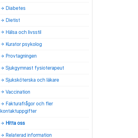
Diabetes
arrow_forward
Dietist
arrow_forward
Hälsa och livsstil
arrow_forward
Kurator psykolog
arrow_forward
Provtagningen
arrow_forward
Sjukgymnast fysioterapeut
arrow_forward
Sjuksköterska och läkare
arrow_forward
Vaccination
arrow_forward
Fakturafrågor och fler
arrow_forward
kontaktuppgifter
Hitta oss
arrow_forward
Relaterad information
arrow_forward