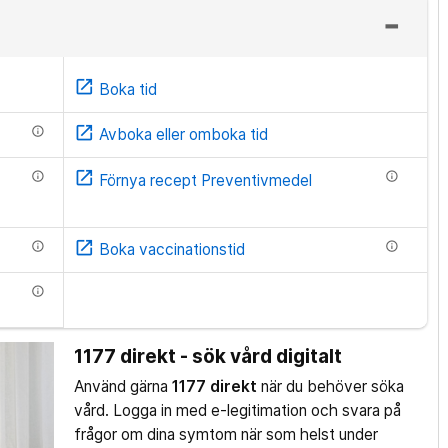
open_in_new
Boka tid
open_in_new
info
Avboka eller omboka tid
open_in_new
info
info
Förnya recept Preventivmedel
open_in_new
info
info
Boka vaccinationstid
info
1177 direkt - sök vård digitalt
Använd gärna
1177 direkt
när du behöver söka
vård. Logga in med e-legitimation och svara på
frågor om dina symtom när som helst under