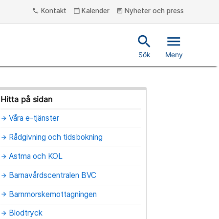
Kontakt
Kalender
Nyheter och press
phone
calendar_today
article
search
menu
Sök
Meny
Hitta på sidan
Våra e-tjänster
arrow_forward
Rådgivning och tidsbokning
arrow_forward
Astma och KOL
arrow_forward
Barnavårdscentralen BVC
arrow_forward
Barnmorskemottagningen
arrow_forward
Blodtryck
arrow_forward