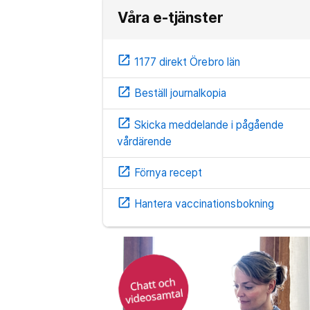
Våra e-tjänster
open_in_new
1177 direkt Örebro län
open_in_new
Beställ journalkopia
open_in_new
Skicka meddelande i pågående
vårdärende
open_in_new
Förnya recept
open_in_new
Hantera vaccinationsbokning