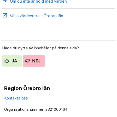
arrow_forward
Om du inte är nöjd med vården
open_in_new
Välja vårdcentral i Örebro län
Hade du nytta av innehållet på denna sida?
JA
NEJ
Region Örebro län
Kontakta oss
Organisationsnummer: 2321000164