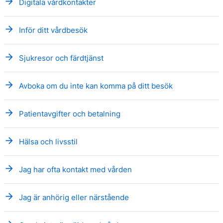
arrow_forward
Digitala vårdkontakter
arrow_forward
Inför ditt vårdbesök
arrow_forward
Sjukresor och färdtjänst
arrow_forward
Avboka om du inte kan komma på ditt besök
arrow_forward
Patientavgifter och betalning
arrow_forward
Hälsa och livsstil
arrow_forward
Jag har ofta kontakt med vården
arrow_forward
Jag är anhörig eller närstående