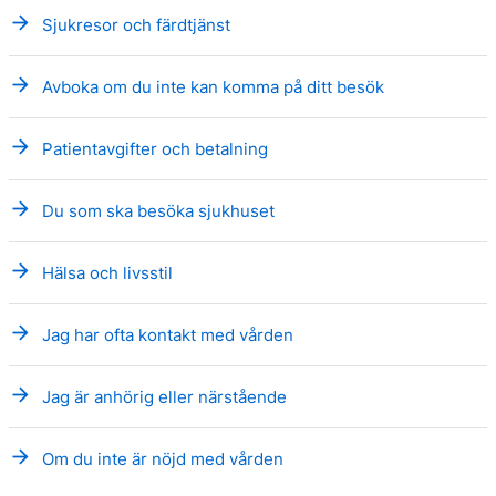
arrow_forward
Sjukresor och färdtjänst
arrow_forward
Avboka om du inte kan komma på ditt besök
arrow_forward
Patientavgifter och betalning
arrow_forward
Du som ska besöka sjukhuset
arrow_forward
Hälsa och livsstil
arrow_forward
Jag har ofta kontakt med vården
arrow_forward
Jag är anhörig eller närstående
arrow_forward
Om du inte är nöjd med vården