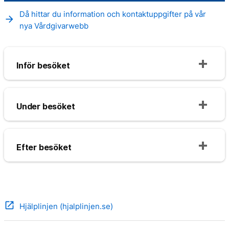
Då hittar du information och kontaktuppgifter på vår
arrow_forward
nya Vårdgivarwebb
Inför besöket
Under besöket
Efter besöket
open_in_new
Hjälplinjen (hjalplinjen.se)