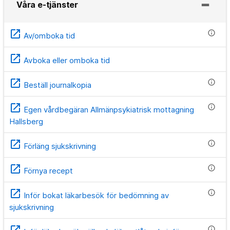
Våra e-tjänster
open_in_new
info
Av/omboka tid
open_in_new
Avboka eller omboka tid
open_in_new
info
Beställ journalkopia
open_in_new
info
Egen vårdbegäran Allmänpsykiatrisk mottagning
Hallsberg
open_in_new
info
Förläng sjukskrivning
open_in_new
info
Förnya recept
open_in_new
info
Inför bokat läkarbesök för bedömning av
sjukskrivning
open_in_new
info