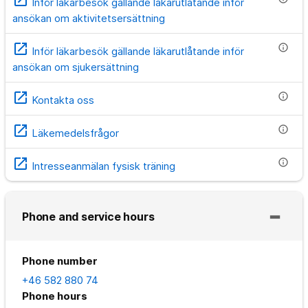
Inför läkarbesök gällande läkarutlåtande inför
ansökan om aktivitetsersättning
open_in_new
info
Inför läkarbesök gällande läkarutlåtande inför
ansökan om sjukersättning
open_in_new
info
Kontakta oss
open_in_new
info
Läkemedelsfrågor
open_in_new
info
Intresseanmälan fysisk träning
Phone and service hours
Phone number
+46 582 880 74
Phone hours