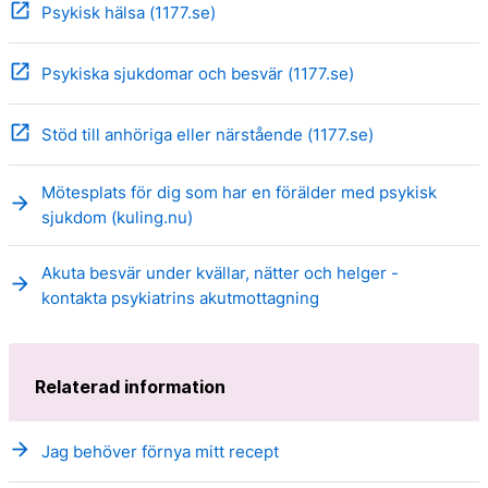
open_in_new
Psykisk hälsa (1177.se)
open_in_new
Psykiska sjukdomar och besvär (1177.se)
open_in_new
Stöd till anhöriga eller närstående (1177.se)
Mötesplats för dig som har en förälder med psykisk
arrow_forward
sjukdom (kuling.nu)
Akuta besvär under kvällar, nätter och helger -
arrow_forward
kontakta psykiatrins akutmottagning
Relaterad information
arrow_forward
Jag behöver förnya mitt recept