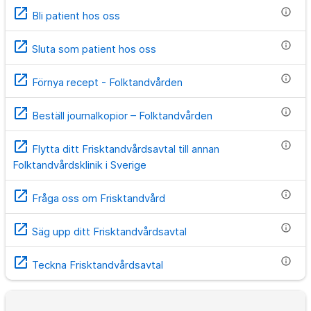
open_in_new
info
Bli patient hos oss
open_in_new
info
Sluta som patient hos oss
open_in_new
info
Förnya recept - Folktandvården
open_in_new
info
Beställ journalkopior – Folktandvården
open_in_new
info
Flytta ditt Frisktandvårdsavtal till annan
Folktandvårdsklinik i Sverige
open_in_new
info
Fråga oss om Frisktandvård
open_in_new
info
Säg upp ditt Frisktandvårdsavtal
open_in_new
info
Teckna Frisktandvårdsavtal