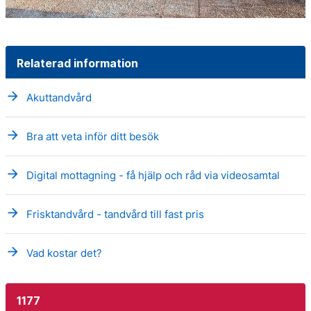
Relaterad information
arrow_forward
Akuttandvård
arrow_forward
Bra att veta inför ditt besök
arrow_forward
Digital mottagning - få hjälp och råd via videosamtal
arrow_forward
Frisktandvård - tandvård till fast pris
arrow_forward
Vad kostar det?
1177