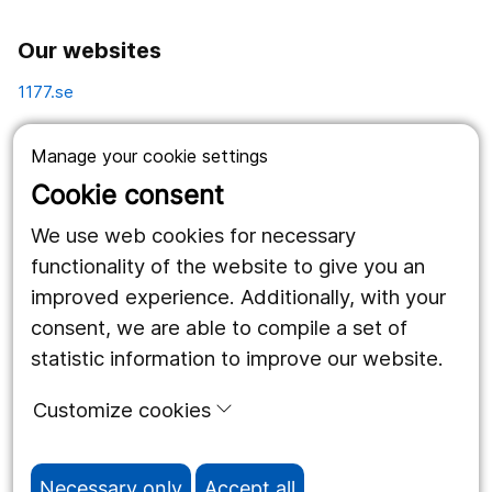
Our websites
1177.se
Länstrafiken
Manage your cookie settings
Vårdgivare
Cookie consent
Utveckling
We use web cookies for necessary
functionality of the website to give you an
improved experience. Additionally, with your
Follow us
consent, we are able to compile a set of
Facebook
statistic information to improve our website.
Instagram
portrait
Customize cookies
LinkedIn
work_outline
Necessary only
Accept all