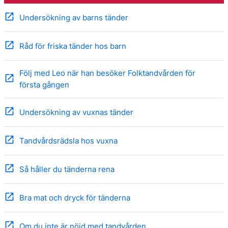
open_in_new
Undersökning av barns tänder
open_in_new
Råd för friska tänder hos barn
Följ med Leo när han besöker Folktandvården för
open_in_new
första gången
open_in_new
Undersökning av vuxnas tänder
open_in_new
Tandvårdsrädsla hos vuxna
open_in_new
Så håller du tänderna rena
open_in_new
Bra mat och dryck för tänderna
open_in_new
Om du inte är nöjd med tandvården