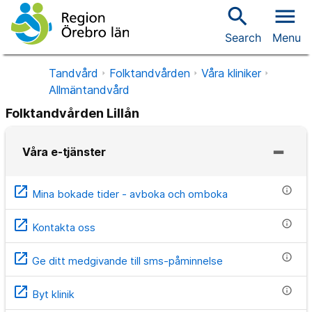
search
menu
Search
Menu
Tandvård
Folktandvården
Våra kliniker
Allmäntandvård
Folktandvården Lillån
Våra e-tjänster
open_in_new
info
Mina bokade tider - avboka och omboka
open_in_new
info
Kontakta oss
open_in_new
info
Ge ditt medgivande till sms-påminnelse
open_in_new
info
Byt klinik