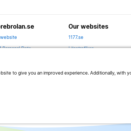
rebrolan.se
Our websites
 website
1177.se
f Personal Data
Länstrafiken
Vårdgivare
Utveckling
ite to give you an improved experience. Additionally, with you