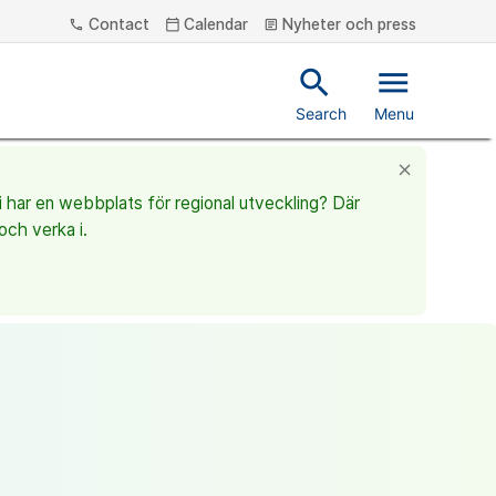
Contact
Calendar
Nyheter och press
phone
calendar_today
article
search
menu
Search
Menu
close
vi har en webbplats för regional utveckling? Där
och verka i.