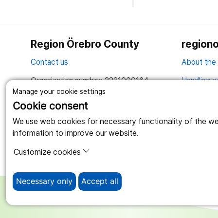
Region Örebro County
regiono
Contact us
About the
Organization number: 2321000164
Handling o
Manage your cookie settings
Together we create a better life
Cookie consent
We use web cookies for necessary functionality of the webs
information to improve our website.
Customize cookies
Necessary only
Accept all