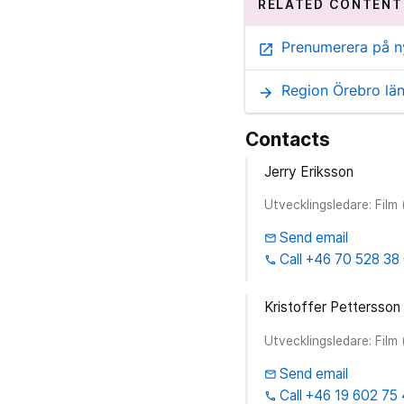
RELATED CONTENT
Prenumerera på n
open_in_new
Region Örebro län
arrow_forward
Contacts
Jerry Eriksson
Utvecklingsledare: Film 
Send email
email
Call +46 70 528 38
phone
Kristoffer Pettersson
Utvecklingsledare: Film
Send email
email
Call +46 19 602 75
phone