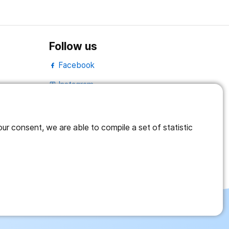
Follow us
Facebook
Instagram
portrait
LinkedIn
work_outline
r consent, we are able to compile a set of statistic