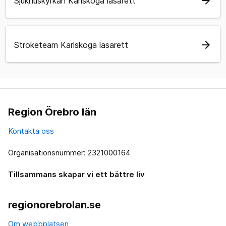
arrow_forward
Sjukhuskyrkan Karlskoga lasarett
arrow_forward
Stroketeam Karlskoga lasarett
Region Örebro län
Kontakta oss
Organisationsnummer: 2321000164
Tillsammans skapar vi ett bättre liv
regionorebrolan.se
Om webbplatsen