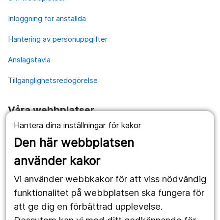
Inloggning för anställda
Hantering av personuppgifter
Anslagstavla
Tillgänglighetsredogörelse
Våra webbplatser
Hantera dina inställningar för kakor
1177.se
Den här webbplatsen
Länstrafiken
använder kakor
Vårdgivare
Vi använder webbkakor för att viss nödvändig
Utveckling
funktionalitet på webbplatsen ska fungera för
att ge dig en förbättrad upplevelse.