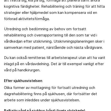
att tvätta sig, klä på sig, förmåga att planera samt andra
kognitiva färdigheter. Rehabilitering och träning för att hitta
strategier eller hjälpmedel som kan kompensera vid en
förlorad aktivitetsförmåga.
Utredning och bedömning av behov om fortsatt
rehabilitering och överrapportering till den som tar vid i
vårdkedjan efter utskrivning. Utskrivningsplaneringen sker i
samverkan med patient, närstående och nästa vårdgivare.
Du kan också remitteras till arbetsterapeut utan att ha varit
inlagd på en vårdavdelning. Det är till exempel vanligt efter
vård på handkirurgen.
Efter sjukhusvistelsen
Olika former av mottagning för fortsatt utredning och
dagrehabilitering finns på sjukhusen, där fortsätter det
arbete som inleddes under sjukhusvistelsen.
Palliativ vård på sjukhus (vård i livets slutskede)