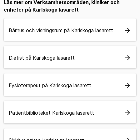
Läs mer om Verksamhetsområden, kliniker och
enheter på Karlskoga lasarett
arrow_forward
Bårhus och visningsrum på Karlskoga lasarett
arrow_forward
Dietist på Karlskoga lasarett
arrow_forward
Fysioterapeut på Karlskoga lasarett
arrow_forward
Patientbiblioteket Karlskoga lasarett