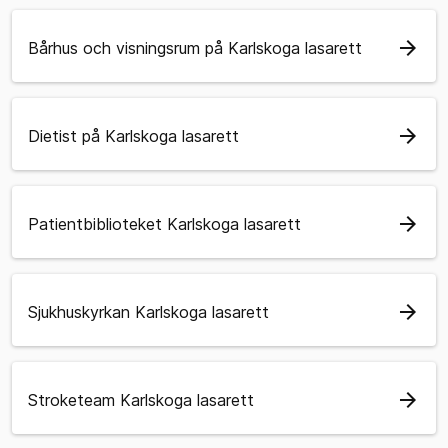
arrow_forward
Bårhus och visningsrum på Karlskoga lasarett
arrow_forward
Dietist på Karlskoga lasarett
arrow_forward
Patientbiblioteket Karlskoga lasarett
arrow_forward
Sjukhuskyrkan Karlskoga lasarett
arrow_forward
Stroketeam Karlskoga lasarett