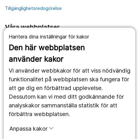
Tillgänglighetsredogörelse
Våra webbplatser
Hantera dina inställningar för kakor
1177.se
Den här webbplatsen
Länstrafiken
använder kakor
Vårdgivare
Vi använder webbkakor för att viss nödvändig
Utveckling
funktionalitet på webbplatsen ska fungera för
att ge dig en förbättrad upplevelse.
Dessutom kan vi med ditt godkännande för
Följ oss
analyskakor sammanställa statistik för att
Facebook
förbättra webbplatsen.
Instagram
portrait
Anpassa kakor
LinkedIn
work_outline