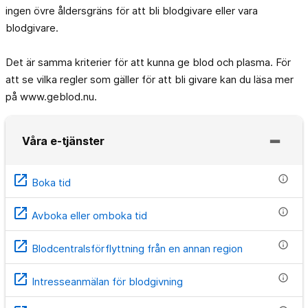
ingen övre åldersgräns för att bli blodgivare eller vara
blodgivare.
Det är samma kriterier för att kunna ge blod och plasma. För
att se vilka regler som gäller för att bli givare kan du läsa mer
på www.geblod.nu.
Våra e-tjänster
open_in_new
info
Boka tid
open_in_new
info
Avboka eller omboka tid
open_in_new
info
Blodcentralsförflyttning från en annan region
open_in_new
info
Intresseanmälan för blodgivning