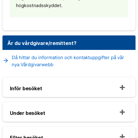
högkostnadsskyddet.
Är du vårdgivare/remittent?
Då hittar du information och kontaktuppgifter på vår
arrow_forward
nya Vårdgivarwebb
Inför besöket
Under besöket
Efter besöket