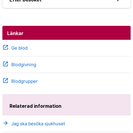
Länkar
open_in_new
Ge blod
open_in_new
Blodgivning
open_in_new
Blodgrupper
Relaterad information
arrow_forward
Jag ska besöka sjukhuset