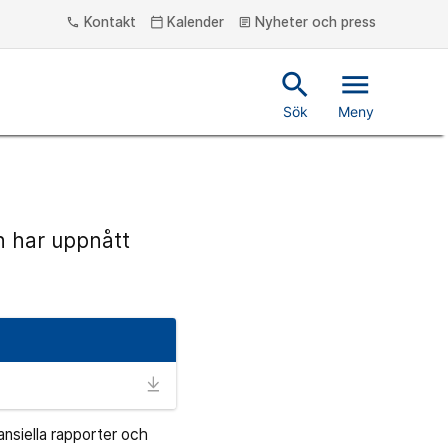
Kontakt
Kalender
Nyheter och press
phone
calendar_today
article
search
menu
Sök
Meny
n har uppnått
ansiella rapporter och