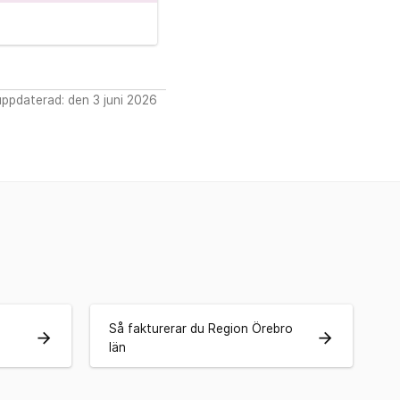
ppdaterad: den 3 juni 2026
Så fakturerar du Region Örebro
arrow_forward
arrow_forward
län