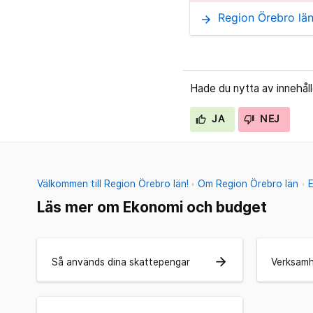
Region Örebro län
arrow_forward
Hade du nytta av innehål
JA
NEJ
Välkommen till Region Örebro län!
Om Region Örebro län
Läs mer om Ekonomi och budget
arrow_forward
Så används dina skattepengar
Verksamh