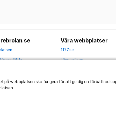
rebrolan.se
Våra webbplatser
latsen
1177.se
för anställda
Länstrafiken
av personuppgifter
Vårdgivare
la
Utveckling
tet på webbplatsen ska fungera för att ge dig en förbättrad u
platsen.
ghetsredogörelse