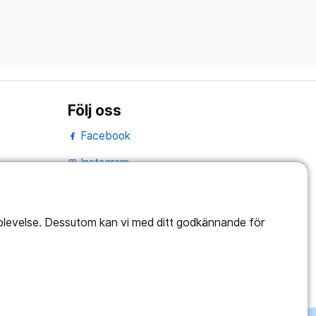
Följ oss
Facebook
Instagram
portrait
LinkedIn
work_outline
pplevelse. Dessutom kan vi med ditt godkännande för