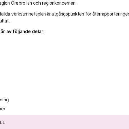
Region Örebro län och regionkoncernen.
tällda verksamhetsplan är utgångspunkten för återrapporteringe
ltat.
r av följande delar:
ning
per
LL