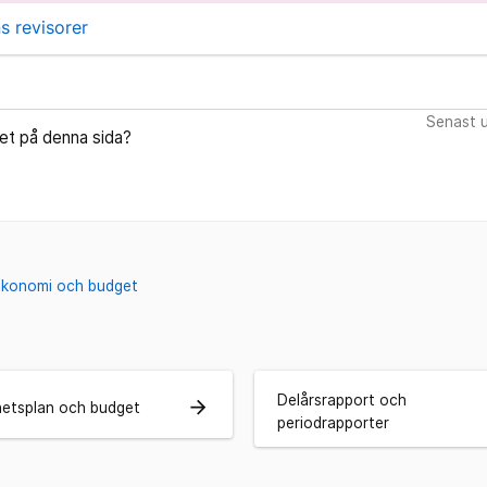
s revisorer
Senast u
let på denna sida?
Ekonomi och budget
Delårsrapport och
arrow_forward
etsplan och budget
periodrapporter