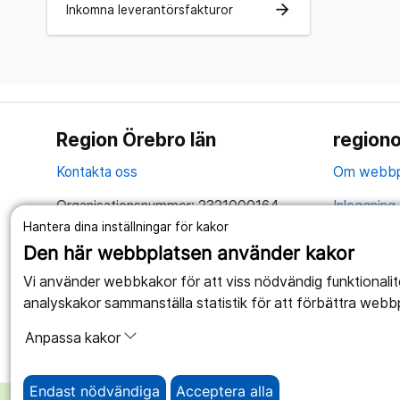
arrow_forward
Inkomna leverantörsfakturor
Region Örebro län
regiono
Kontakta oss
Om webbp
Organisationsnummer: 2321000164
Inloggning 
Hantera dina inställningar för kakor
Tillsammans skapar vi ett bättre liv
Hantering 
Den här webbplatsen använder kakor
Anslagstav
Vi använder webbkakor för att viss nödvändig funktionali
analyskakor sammanställa statistik för att förbättra webb
Tillgängli
Anpassa kakor
Endast nödvändiga
Acceptera alla