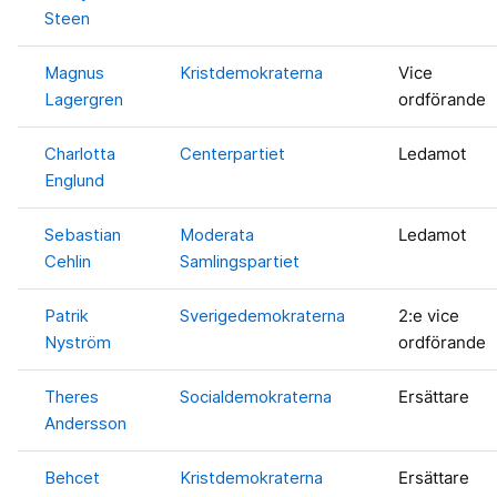
Steen
Magnus
Kristdemokraterna
Vice
Lagergren
ordförande
Charlotta
Centerpartiet
Ledamot
Englund
Sebastian
Moderata
Ledamot
Cehlin
Samlingspartiet
Patrik
Sverigedemokraterna
2:e vice
Nyström
ordförande
Theres
Socialdemokraterna
Ersättare
Andersson
Behcet
Kristdemokraterna
Ersättare