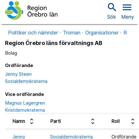
search
menu
Sök
Meny
Politiker och nämnder
Troman
Organisationer
R
Region Örebro läns förvaltnings AB
Bolag
Ordförande
Jenny Steen
Socialdemokraterna
Vice ordförande
Magnus Lagergren
Kristdemokraterna
unfold_more
unfold_more
unfold_more
Namn
Parti
Roll
Jenny
Socialdemokraterna
Ordförande