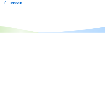
LinkedIn
work_outline