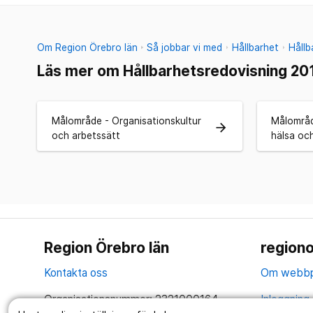
Om Region Örebro län
Så jobbar vi med
Hållbarhet
Håll
Läs mer om Hållbarhetsredovisning 2
Målområde - Organisationskultur
Målområde
arrow_forward
och arbetssätt
hälsa och 
Region Örebro län
regiono
Kontakta oss
Om webbp
Organisationsnummer: 2321000164
Inloggning 