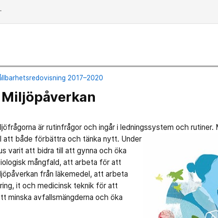
dd
llbarhetsredovisning 2017–2020
 Miljöpåverkan
jöfrågorna är rutinfrågor och ingår i ledningssystem
och rutiner.
l att både förbättra och tänka nytt. Under
 varit att bidra till att gynna och öka
ologisk mångfald, att arbeta för att
ljöpåverkan från läkemedel, att arbeta
ring, it och medicinsk teknik för att
att minska avfallsmängderna och öka