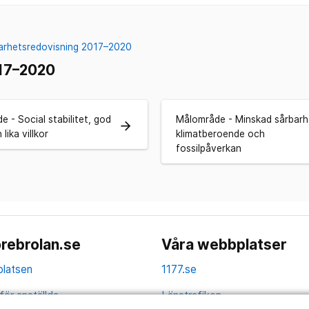
barhetsredovisning 2017–2020
017–2020
 - Social stabilitet, god
Målområde - Minskad sårbarh
arrow_forward
lika villkor
klimatberoende och
fossilpåverkan
rebrolan.se
Våra webbplatser
latsen
1177.se
för anställda
Länstrafiken