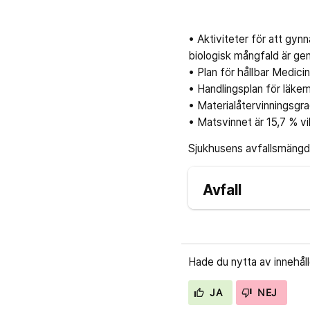
• Aktiviteter för att gy
biologisk mångfald är ge
• Plan för hållbar Medici
• Handlingsplan för läkem
• Materialåtervinningsgra
• Matsvinnet är 15,7 % vi
Sjukhusens avfallsmängd h
Avfall
Hade du nytta av innehål
JA
NEJ