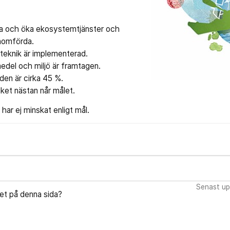
nna och öka ekosystemtjänster och
nomförda.
nteknik är implementerad.
edel och miljö är framtagen.
den är cirka 45 %.
lket nästan når målet.
ar ej minskat enligt mål.
Senast up
let på denna sida?