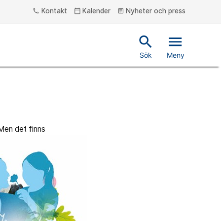
Kontakt
Kalender
Nyheter och press
phone
calendar_today
article
search
menu
Sök
Meny
 Men det finns