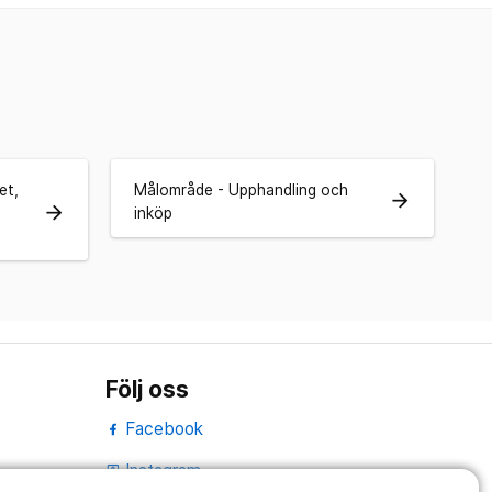
et,
Målområde - Upphandling och
arrow_forward
arrow_forward
inköp
Följ oss
Facebook
Instagram
portrait