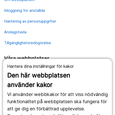
Inloggning för anställda
Hantering av personuppgifter
Anslagstavla
Tillgänglighetsredogörelse
Våra webbplatser
Hantera dina inställningar för kakor
1177.se
Den här webbplatsen
Länstrafiken
använder kakor
Vårdgivare
Vi använder webbkakor för att viss nödvändig
Utveckling
funktionalitet på webbplatsen ska fungera för
att ge dig en förbättrad upplevelse.