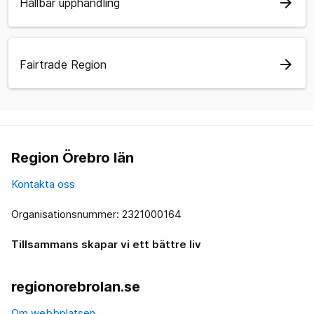
arrow_forward
Hållbar upphandling
arrow_forward
Fairtrade Region
Region Örebro län
Kontakta oss
Organisationsnummer: 2321000164
Tillsammans skapar vi ett bättre liv
regionorebrolan.se
Om webbplatsen