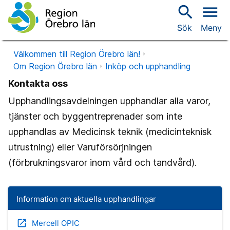
search
menu
Sök
Meny
Välkommen till Region Örebro län!
Om Region Örebro län
Inköp och upphandling
Kontakta oss
Upphandlingsavdelningen upphandlar alla varor,
tjänster och byggentreprenader som inte
upphandlas av Medicinsk teknik (medicinteknisk
utrustning) eller Varuförsörjningen
(förbrukningsvaror inom vård och tandvård).
Information om aktuella upphandlingar
open_in_new
Mercell OPIC