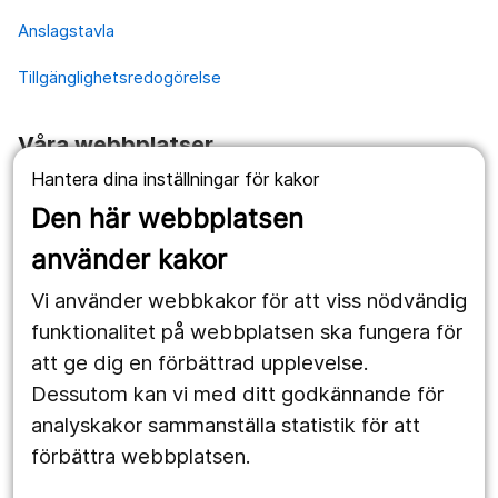
Anslagstavla
Tillgänglighetsredogörelse
Våra webbplatser
Hantera dina inställningar för kakor
1177.se
Den här webbplatsen
Länstrafiken
använder kakor
Vårdgivare
Vi använder webbkakor för att viss nödvändig
Utveckling
funktionalitet på webbplatsen ska fungera för
att ge dig en förbättrad upplevelse.
Dessutom kan vi med ditt godkännande för
Följ oss
analyskakor sammanställa statistik för att
Facebook
förbättra webbplatsen.
Instagram
portrait