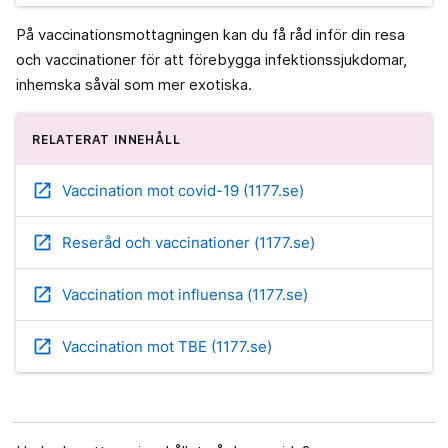
På vaccinationsmottagningen kan du få råd inför din resa
och vaccinationer för att förebygga infektionssjukdomar,
inhemska såväl som mer exotiska.
RELATERAT INNEHÅLL
open_in_new
Vaccination mot covid-19 (1177.se)
open_in_new
Reseråd och vaccinationer (1177.se)
open_in_new
Vaccination mot influensa (1177.se)
open_in_new
Vaccination mot TBE (1177.se)