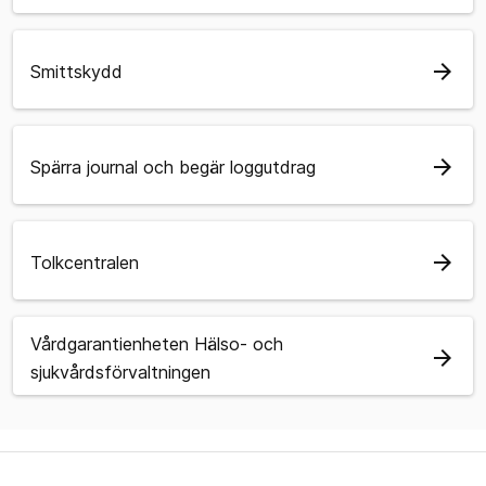
arrow_forward
Smittskydd
arrow_forward
Spärra journal och begär loggutdrag
arrow_forward
Tolkcentralen
Vårdgarantienheten Hälso- och
arrow_forward
sjukvårdsförvaltningen