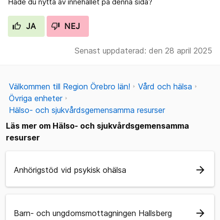
Hade du nytta av innehållet på denna sida?
JA
NEJ
Senast uppdaterad: den 28 april 2025
Välkommen till Region Örebro län!
Vård och hälsa
Övriga enheter
Hälso- och sjukvårdsgemensamma resurser
Läs mer om Hälso- och sjukvårdsgemensamma
resurser
arrow_forward
Anhörigstöd vid psykisk ohälsa
arrow_forward
Barn- och ungdomsmottagningen Hallsberg