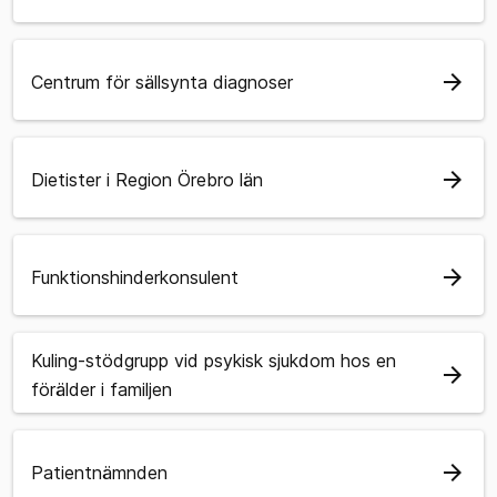
arrow_forward
Centrum för sällsynta diagnoser
arrow_forward
Dietister i Region Örebro län
arrow_forward
Funktionshinderkonsulent
Kuling-stödgrupp vid psykisk sjukdom hos en
arrow_forward
förälder i familjen
arrow_forward
Patientnämnden