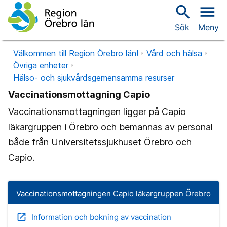
search
menu
Sök
Meny
Välkommen till Region Örebro län!
Vård och hälsa
Övriga enheter
Hälso- och sjukvårdsgemensamma resurser
Vaccinationsmottagning Capio
Vaccinationsmottagningen ligger på Capio
läkargruppen i Örebro och bemannas av personal
både från Universitetssjukhuset Örebro och
Capio.
Vaccinationsmottagningen Capio läkargruppen Örebro
open_in_new
Information och bokning av vaccination