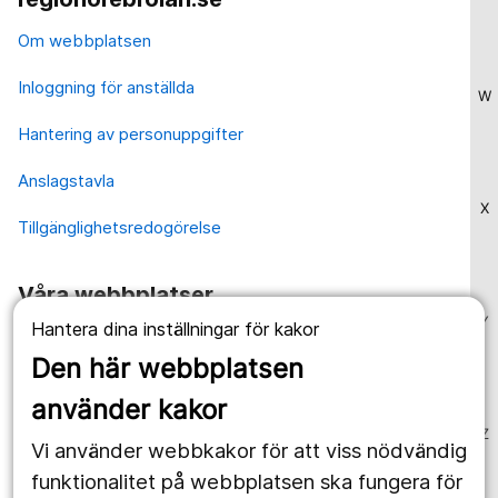
Om webbplatsen
Inloggning för anställda
W
Hantering av personuppgifter
Anslagstavla
X
Tillgänglighetsredogörelse
Våra webbplatser
Y
Hantera dina inställningar för kakor
1177.se
Den här webbplatsen
Länstrafiken
använder kakor
Vårdgivare
Z
Vi använder webbkakor för att viss nödvändig
Utveckling
funktionalitet på webbplatsen ska fungera för