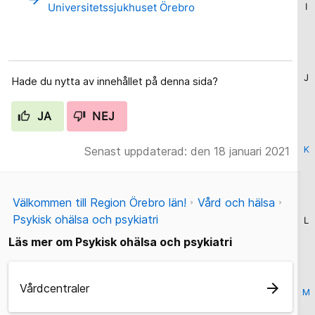
Universitetssjukhuset Örebro
I
J
Hade du nytta av innehållet på denna sida?
JA
NEJ
Senast uppdaterad: den 18 januari 2021
K
Välkommen till Region Örebro län!
Vård och hälsa
Psykisk ohälsa och psykiatri
L
Läs mer om Psykisk ohälsa och psykiatri
arrow_forward
Vårdcentraler
M