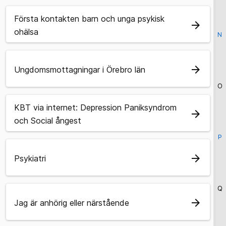
Första kontakten barn och unga psykisk
arrow_forward
ohälsa
N
arrow_forward
Ungdomsmottagningar i Örebro län
O
KBT via internet: Depression Paniksyndrom
arrow_forward
och Social ångest
P
arrow_forward
Psykiatri
Q
arrow_forward
Jag är anhörig eller närstående