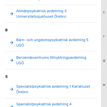
Allmänpsykiatrisk avdelning 3
E
arrow_forward
Universitetssjukhuset Örebro
B
F
Barn- och ungdomspsykiatrisk avdelning 5
arrow_forward
USÖ
Beroendecentrums tillnyktringsavdelning
arrow_forward
G
USÖ
S
H
Specialistpsykiatrisk avdelning 1 Karlahuset
arrow_forward
Örebro
Specialistpsykiatrisk avdelning 4
arrow_forward