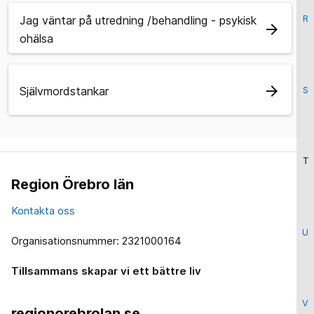
Jag väntar på utredning /behandling - psykisk
R
arrow_forward
ohälsa
arrow_forward
Självmordstankar
S
T
Region Örebro län
Kontakta oss
U
Organisationsnummer: 2321000164
Tillsammans skapar vi ett bättre liv
V
regionorebrolan.se