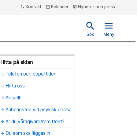
Kontakt
Kalender
Nyheter och press
phone
calendar_today
article
search
menu
Sök
Meny
Hitta på sidan
Telefon och öppettider
arrow_forward
Hitta oss
arrow_forward
Aktuellt
arrow_forward
Anhörigstöd vid psykisk ohälsa
arrow_forward
Är du vårdgivare/remittent?
arrow_forward
Du som ska läggas in
arrow_forward