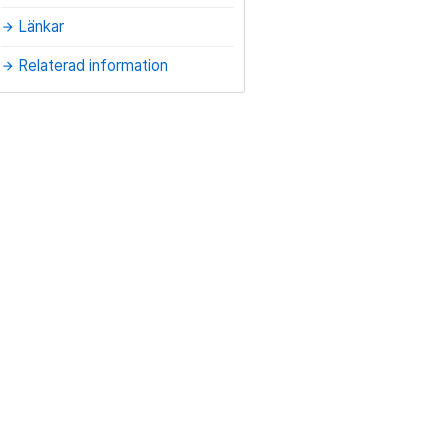
Länkar
arrow_forward
Relaterad information
arrow_forward