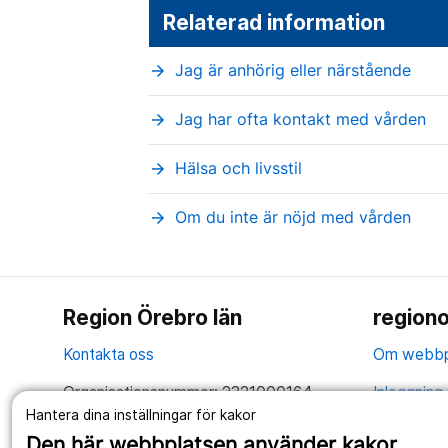
Relaterad information
Jag är anhörig eller närstående
arrow_forward
Jag har ofta kontakt med vården
arrow_forward
Hälsa och livsstil
arrow_forward
Om du inte är nöjd med vården
arrow_forward
Region Örebro län
regiono
Kontakta oss
Om webbp
Organisationsnummer: 2321000164
Inloggning 
Hantera dina inställningar för kakor
Tillsammans skapar vi ett bättre liv
Hantering 
Den här webbplatsen använder kakor