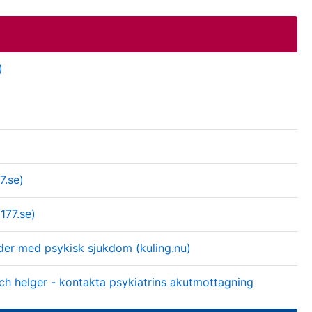
)
7.se)
1177.se)
lder med psykisk sjukdom (kuling.nu)
och helger - kontakta psykiatrins akutmottagning