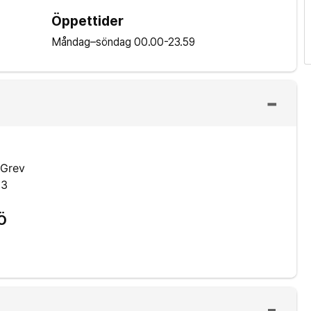
Öppettider
Måndag–söndag
00.00-23.59
 Grev
 3
SÖ