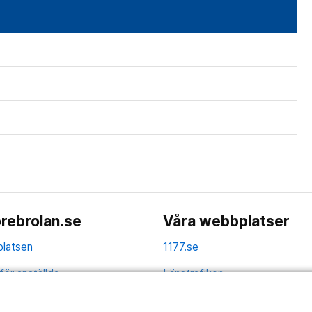
rebrolan.se
Våra webbplatser
latsen
1177.se
för anställda
Länstrafiken
av personuppgifter
Vårdgivare