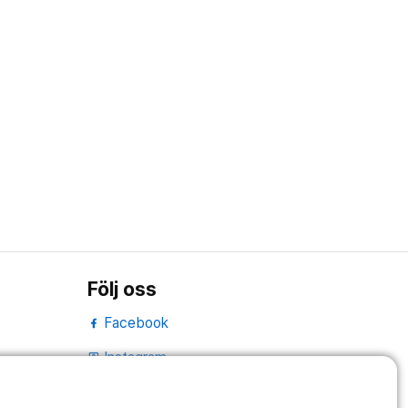
Följ oss
Facebook
Instagram
portrait
LinkedIn
work_outline