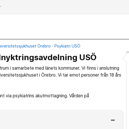
dd
iversitetssjukhuset Örebro
Psykiatri USÖ
lnyktringsavdelning USÖ
trum i samarbete med länets kommuner. Vi finns i anslutning
versitetssjukhuset i Örebro. Vi tar emot personer från 18 års
unt via psykiatrins akutmottagning. Vården på