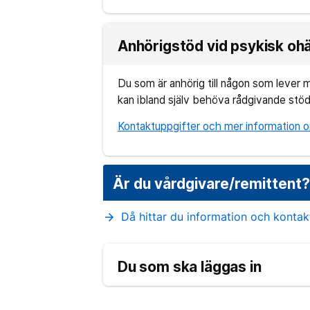
Anhörigstöd vid psykisk oh
Du som är anhörig till någon som lever me
kan ibland själv behöva rådgivande stö
Kontaktuppgifter och mer information om 
Är du vårdgivare/remittent
Då hittar du information och konta
arrow_forward
Du som ska läggas in