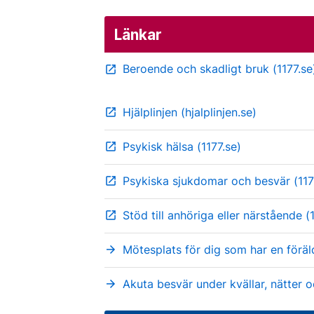
Länkar
Beroende och skadligt bruk (1177.se
open_in_new
Hjälplinjen (hjalplinjen.se)
open_in_new
Psykisk hälsa (1177.se)
open_in_new
Psykiska sjukdomar och besvär (117
open_in_new
Stöd till anhöriga eller närstående (
open_in_new
Mötesplats för dig som har en förä
arrow_forward
Akuta besvär under kvällar, nätter 
arrow_forward