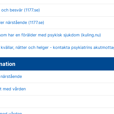
och besvär (1177.se)
ller närstående (1177.se)
som har en förälder med psykisk sjukdom (kuling.nu)
kvällar, nätter och helger - kontakta psykiatrins akutmott
mation
r närstående
kt med vården
 med vården