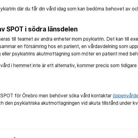
ykiatrin där du får din vård idag som kan bedöma behovet av och 
av SPOT i södra länsdelen
seras till teamet av andra enheter inom psykiatrin. Det kan till e
mmar en försämring hos en patient, en vårdavdelning som up
eller psykiatrins akutmottagning som möter en patient med beh
 vård i hemmet inte är ett alternativ, kommer precis som tidigare
 i SPOT för Örebro men behöver söka vård kontaktar
öppenvårde
h den psykiatriska akutmottagningen vid akuta tillstånd under kvä