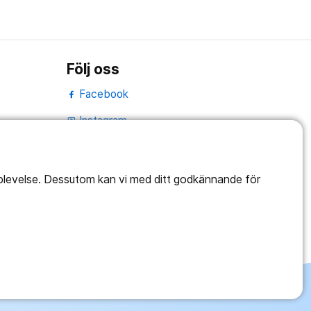
Följ oss
Facebook
Instagram
portrait
LinkedIn
work_outline
pplevelse. Dessutom kan vi med ditt godkännande för