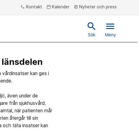
Kontakt
Kalender
Nyheter och press
phone
calendar_today
article
search
menu
Sök
Meny
 länsdelen
 vårdinsatser kan ges i
ående.
iljö, även under de
gare från sjukhusvård.
amtal, när patienten mår
n återgår till sin
 och täta insatser kan