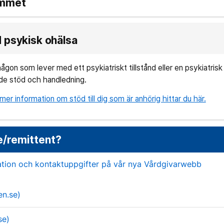
emmet
 psykisk ohälsa
någon som lever med ett psykiatriskt tillstånd eller en psykiatris
de stöd och handledning.
er information om stöd till dig som är anhörig hittar du här.
e/remittent?
ation och kontaktuppgifter på vår nya Vårdgivarwebb
en.se)
se)