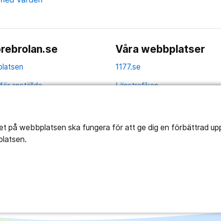
rebrolan.se
Våra webbplatser
latsen
1177.se
för anställda
Länstrafiken
av personuppgifter
Vårdgivare
la
Utveckling
tet på webbplatsen ska fungera för att ge dig en förbättrad u
platsen.
ghetsredogörelse