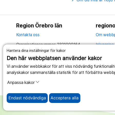
Region Örebro län
regiono
Kontakta oss
Om webbp
Organisationsnummer: 2321000164
Inloggning 
Hantera dina inställningar för kakor
Tillsammans skapar vi ett bättre liv
Hantering 
Den här webbplatsen använder kakor
Anslagstav
Vi använder webbkakor för att viss nödvändig funktionali
analyskakor sammanställa statistik för att förbättra webb
Tillgängli
Anpassa kakor
Endast nödvändiga
Acceptera alla