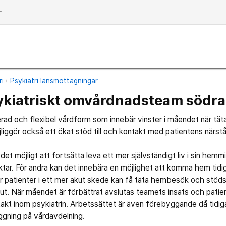
dd
ri
Psykiatri länsmottagningar
ykiatriskt omvårdnadsteam södra
ad och flexibel vårdform som innebär vinster i måendet när täta
ggör också ett ökat stöd till och kontakt med patientens närst
et möjligt att fortsätta leva ett mer självständigt liv i sin hemm
tar. För andra kan det innebära en möjlighet att komma hem tidi
är patienter i ett mer akut skede kan få täta hembesök och stöds
ut. När måendet är förbättrat avslutas teamets insats och patiente
akt inom psykiatrin. Arbetssättet är även förebyggande då tidiga
gning på vårdavdelning.