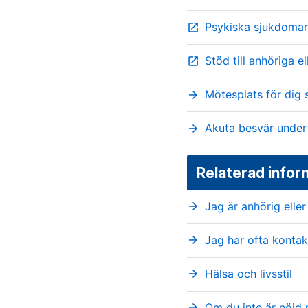
Psykiska sjukdomar 
open_in_new
Stöd till anhöriga e
open_in_new
Mötesplats för dig 
arrow_forward
Akuta besvär under 
arrow_forward
Relaterad infor
Jag är anhörig elle
arrow_forward
Jag har ofta konta
arrow_forward
Hälsa och livsstil
arrow_forward
Om du inte är nöjd
arrow_forward