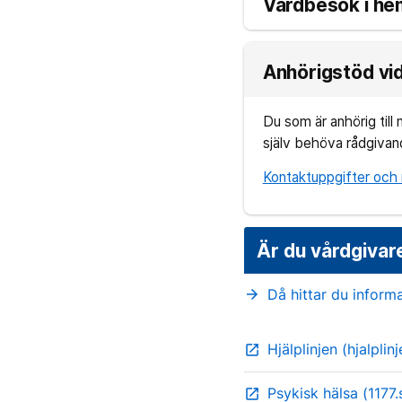
Vårdbesök i h
Anhörigstöd vid
Du som är anhörig till 
själv behöva rådgivan
Kontaktuppgifter och m
Är du vårdgivar
Då hittar du inform
arrow_forward
Hjälplinjen (hjalplinj
open_in_new
Psykisk hälsa (1177.
open_in_new