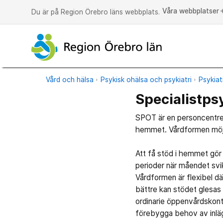
Våra webbplatser
a
Du är på Region Örebro läns webbplats.
Vård och hälsa
Psykisk ohälsa och psykiatri
Psykiat
Specialistps
SPOT är en personcentrer
hemmet. Vårdformen möjli
Att få stöd i hemmet gör d
perioder när måendet svik
Vårdformen är flexibel d
bättre kan stödet glesas 
ordinarie öppenvårdskont
förebygga behov av inläg