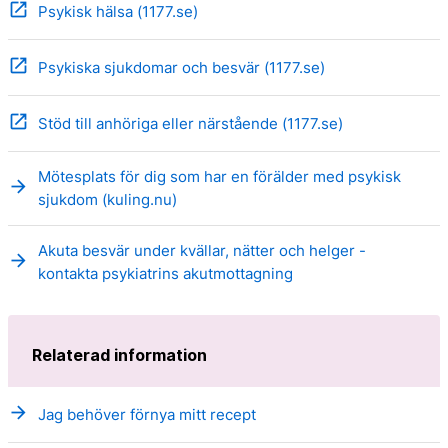
open_in_new
Psykisk hälsa (1177.se)
open_in_new
Psykiska sjukdomar och besvär (1177.se)
open_in_new
Stöd till anhöriga eller närstående (1177.se)
Mötesplats för dig som har en förälder med psykisk
arrow_forward
sjukdom (kuling.nu)
Akuta besvär under kvällar, nätter och helger -
arrow_forward
kontakta psykiatrins akutmottagning
Relaterad information
arrow_forward
Jag behöver förnya mitt recept