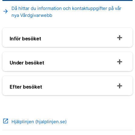
Då hittar du information och kontaktuppgifter på vår
arrow_forward
nya Vårdgivarwebb
Inför besöket
Under besöket
Efter besöket
open_in_new
Hjälplinjen (hjalplinjen.se)