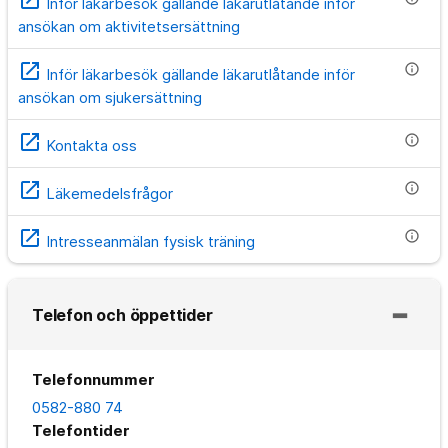
Inför läkarbesök gällande läkarutlåtande inför
ansökan om aktivitetsersättning
open_in_new
info
Inför läkarbesök gällande läkarutlåtande inför
ansökan om sjukersättning
open_in_new
info
Kontakta oss
open_in_new
info
Läkemedelsfrågor
open_in_new
info
Intresseanmälan fysisk träning
Telefon och öppettider
Telefonnummer
0582-880 74
Telefontider