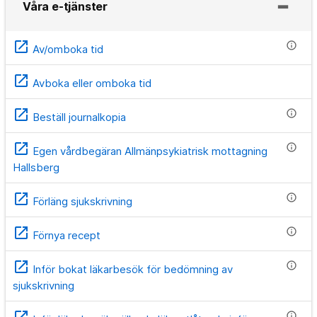
Våra e-tjänster
open_in_new
info
Av/omboka tid
open_in_new
Avboka eller omboka tid
open_in_new
info
Beställ journalkopia
open_in_new
info
Egen vårdbegäran Allmänpsykiatrisk mottagning
Hallsberg
open_in_new
info
Förläng sjukskrivning
open_in_new
info
Förnya recept
open_in_new
info
Inför bokat läkarbesök för bedömning av
sjukskrivning
open_in_new
info