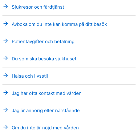
arrow_forward
Sjukresor och färdtjänst
arrow_forward
Avboka om du inte kan komma på ditt besök
arrow_forward
Patientavgifter och betalning
arrow_forward
Du som ska besöka sjukhuset
arrow_forward
Hälsa och livsstil
arrow_forward
Jag har ofta kontakt med vården
arrow_forward
Jag är anhörig eller närstående
arrow_forward
Om du inte är nöjd med vården