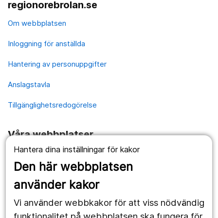
regionorebrolan.se
Om webbplatsen
Inloggning för anställda
Hantering av personuppgifter
Anslagstavla
Tillgänglighetsredogörelse
Våra webbplatser
Hantera dina inställningar för kakor
1177.se
Den här webbplatsen
Länstrafiken
använder kakor
Vårdgivare
Vi använder webbkakor för att viss nödvändig
Utveckling
funktionalitet på webbplatsen ska fungera för