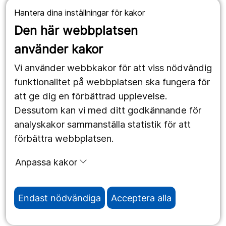
Hantera dina inställningar för kakor
1177.se
Den här webbplatsen
Länstrafiken
använder kakor
Vårdgivare
Vi använder webbkakor för att viss nödvändig
Utveckling
funktionalitet på webbplatsen ska fungera för
att ge dig en förbättrad upplevelse.
Dessutom kan vi med ditt godkännande för
Följ oss
analyskakor sammanställa statistik för att
Facebook
förbättra webbplatsen.
Instagram
portrait
Anpassa kakor
LinkedIn
work_outline
Endast nödvändiga
Acceptera alla