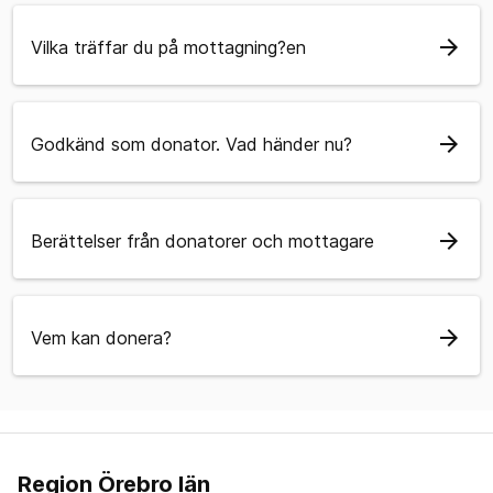
arrow_forward
Vilka träffar du på mottagning?en
arrow_forward
Godkänd som donator. Vad händer nu?
arrow_forward
Berättelser från donatorer och mottagare
arrow_forward
Vem kan donera?
Region Örebro län