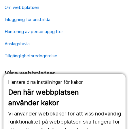
Om webbplatsen
Inloggning för anställda
Hantering av personuppgifter
Anslagstavla
Tillgänglighetsredogörelse
Våra webbplatser
Hantera dina inställningar för kakor
1177.se
Den här webbplatsen
Länstrafiken
använder kakor
Vårdgivare
Vi använder webbkakor för att viss nödvändig
Utveckling
funktionalitet på webbplatsen ska fungera för