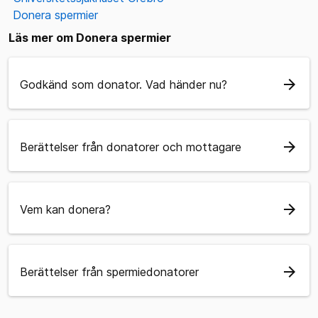
Donera spermier
Läs mer om Donera spermier
arrow_forward
Godkänd som donator. Vad händer nu?
arrow_forward
Berättelser från donatorer och mottagare
arrow_forward
Vem kan donera?
arrow_forward
Berättelser från spermiedonatorer