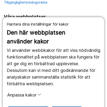
Tillgänglighetsredogörelse
Våra webbplatser
Hantera dina inställningar för kakor
1177.se
Den här webbplatsen
Länstrafiken
använder kakor
Vårdgivare
Vi använder webbkakor för att viss nödvändig
Utveckling
funktionalitet på webbplatsen ska fungera för
att ge dig en förbättrad upplevelse.
Dessutom kan vi med ditt godkännande för
Följ oss
analyskakor sammanställa statistik för att
Facebook
förbättra webbplatsen.
Instagram
portrait
Anpassa kakor
LinkedIn
work_outline