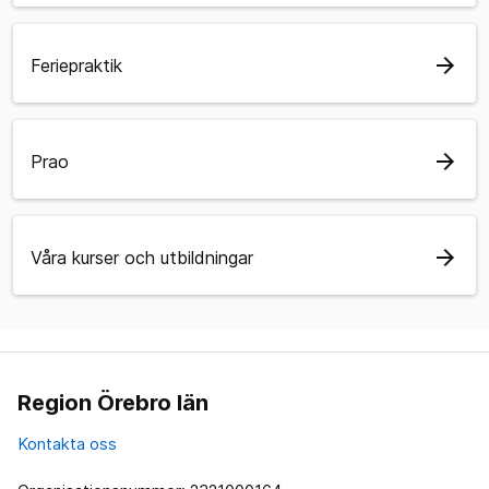
arrow_forward
Feriepraktik
arrow_forward
Prao
arrow_forward
Våra kurser och utbildningar
Region Örebro län
Kontakta oss