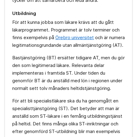
tycker om att samarbeta och leda andra.
Utbildning
För att kunna jobba som läkare krävs att du gått
läkarprogrammet. Programmet är tolv terminer och
finns exempelvis på
Örebro universitet
och är numera
legitimationsgrundande utan allmäntjänstgöring (AT).
Bastjänstgöring (BT) ersätter tidigare AT, men du gör
den som legitimerad läkare. Relevanta delar
implementeras i framtida ST. Under tiden du
genomför BT är du anställd med lön i regionen under
normalt sett tolv månaders heltidstjänstgöring.
För att bli specialistläkare ska du ha genomgått en
specialisttjänstgöring (ST). Det betyder att man är
anställd som ST-läkare i en femårig utbildningstjänst
på heltid. Det finns många olika ST-inriktningar och
efter genomförd ST-utbildning blir man exempelvis