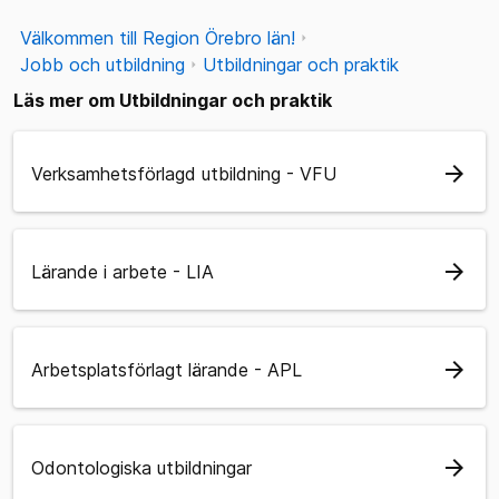
Välkommen till Region Örebro län!
Jobb och utbildning
Utbildningar och praktik
Läs mer om Utbildningar och praktik
arrow_forward
Verksamhetsförlagd utbildning - VFU
arrow_forward
Lärande i arbete - LIA
arrow_forward
Arbetsplatsförlagt lärande - APL
arrow_forward
Odontologiska utbildningar