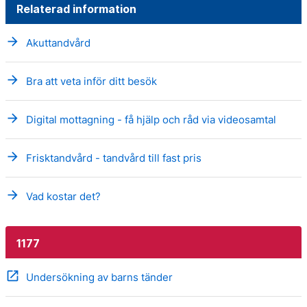
Relaterad information
arrow_forward
Akuttandvård
arrow_forward
Bra att veta inför ditt besök
arrow_forward
Digital mottagning - få hjälp och råd via videosamtal
arrow_forward
Frisktandvård - tandvård till fast pris
arrow_forward
Vad kostar det?
1177
open_in_new
Undersökning av barns tänder