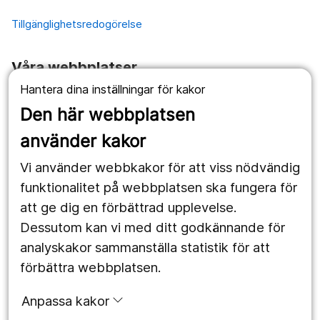
Tillgänglighetsredogörelse
Våra webbplatser
Hantera dina inställningar för kakor
1177.se
Den här webbplatsen
Länstrafiken
använder kakor
Vårdgivare
Vi använder webbkakor för att viss nödvändig
Utveckling
funktionalitet på webbplatsen ska fungera för
att ge dig en förbättrad upplevelse.
Dessutom kan vi med ditt godkännande för
Följ oss
analyskakor sammanställa statistik för att
Facebook
förbättra webbplatsen.
Instagram
portrait
Anpassa kakor