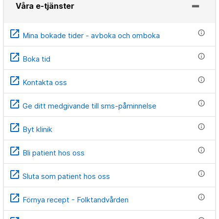
Våra e-tjänster
open_in_new
info
Mina bokade tider - avboka och omboka
open_in_new
info
Boka tid
open_in_new
info
Kontakta oss
open_in_new
info
Ge ditt medgivande till sms-påminnelse
open_in_new
info
Byt klinik
open_in_new
info
Bli patient hos oss
open_in_new
info
Sluta som patient hos oss
open_in_new
info
Förnya recept - Folktandvården