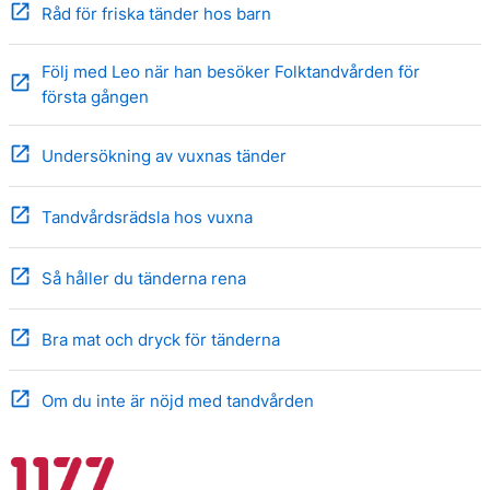
open_in_new
Råd för friska tänder hos barn
Följ med Leo när han besöker Folktandvården för
open_in_new
första gången
open_in_new
Undersökning av vuxnas tänder
open_in_new
Tandvårdsrädsla hos vuxna
open_in_new
Så håller du tänderna rena
open_in_new
Bra mat och dryck för tänderna
open_in_new
Om du inte är nöjd med tandvården