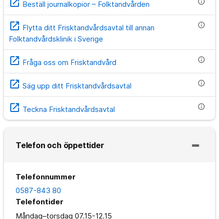
open_in_new
info
Beställ journalkopior – Folktandvården
open_in_new
info
Flytta ditt Frisktandvårdsavtal till annan
Folktandvårdsklinik i Sverige
open_in_new
info
Fråga oss om Frisktandvård
open_in_new
info
Säg upp ditt Frisktandvårdsavtal
open_in_new
info
Teckna Frisktandvårdsavtal
Telefon och öppettider
Telefonnummer
0587-843 80
Telefontider
Måndag–torsdag
07.15-12.15