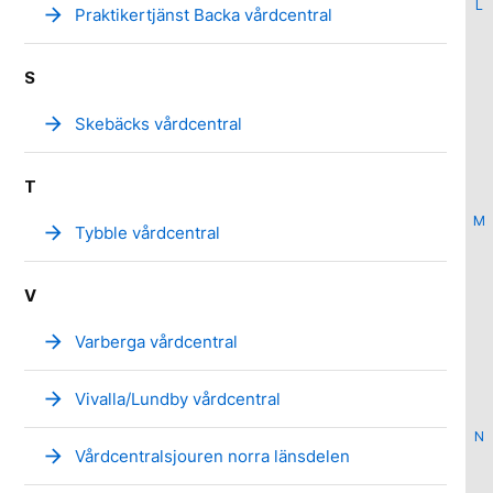
L
arrow_forward
Praktikertjänst Backa vårdcentral
S
arrow_forward
Skebäcks vårdcentral
T
M
arrow_forward
Tybble vårdcentral
V
arrow_forward
Varberga vårdcentral
arrow_forward
Vivalla/Lundby vårdcentral
N
arrow_forward
Vårdcentralsjouren norra länsdelen