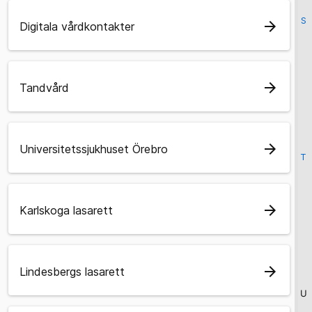
S
arrow_forward
Digitala vårdkontakter
arrow_forward
Tandvård
arrow_forward
Universitetssjukhuset Örebro
T
arrow_forward
Karlskoga lasarett
arrow_forward
Lindesbergs lasarett
U