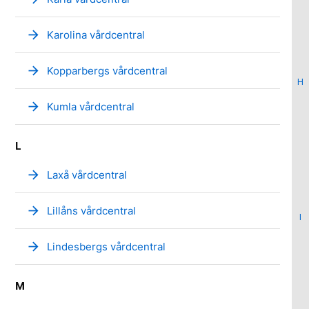
arrow_forward
Karolina vårdcentral
arrow_forward
Kopparbergs vårdcentral
H
arrow_forward
Kumla vårdcentral
L
arrow_forward
Laxå vårdcentral
arrow_forward
Lillåns vårdcentral
I
arrow_forward
Lindesbergs vårdcentral
M