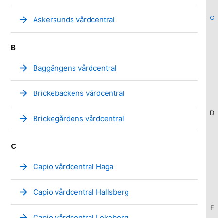
C
arrow_forward
Askersunds vårdcentral
B
arrow_forward
Baggängens vårdcentral
arrow_forward
Brickebackens vårdcentral
D
arrow_forward
Brickegårdens vårdcentral
C
arrow_forward
Capio vårdcentral Haga
arrow_forward
Capio vårdcentral Hallsberg
E
arrow_forward
Capio vårdcentral Lekeberg