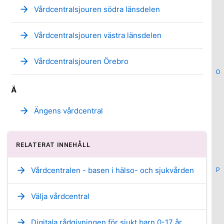
arrow_forward
Vårdcentralsjouren södra länsdelen
arrow_forward
Vårdcentralsjouren västra länsdelen
arrow_forward
Vårdcentralsjouren Örebro
O
Ä
arrow_forward
Ängens vårdcentral
RELATERAT INNEHÅLL
arrow_forward
Vårdcentralen - basen i hälso- och sjukvården
P
arrow_forward
Välja vårdcentral
arrow_forward
Digitala rådgivningen för sjukt barn 0-17 år