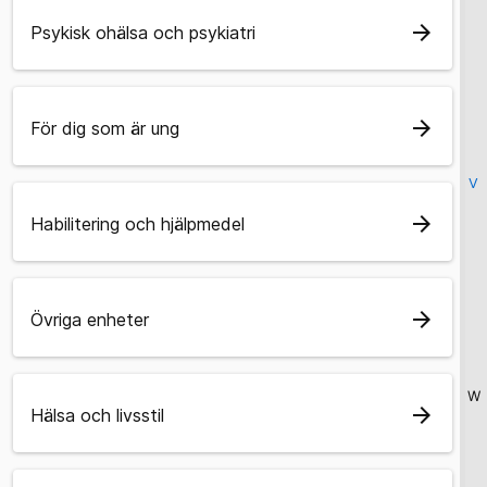
arrow_forward
Psykisk ohälsa och psykiatri
arrow_forward
För dig som är ung
V
arrow_forward
Habilitering och hjälpmedel
arrow_forward
Övriga enheter
W
arrow_forward
Hälsa och livsstil