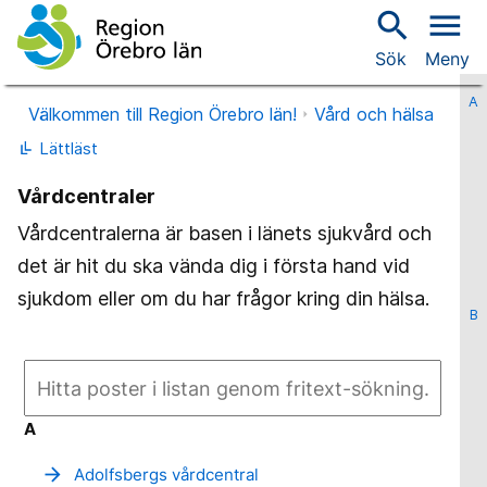
search
menu
Sök
Meny
A
Välkommen till Region Örebro län!
Vård och hälsa
Lättläst
Vårdcentraler
Vårdcentralerna är basen i länets sjukvård och
det är hit du ska vända dig i första hand vid
sjukdom eller om du har frågor kring din hälsa.
B
A
arrow_forward
Adolfsbergs vårdcentral