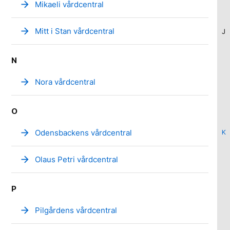
arrow_forward
Mikaeli vårdcentral
arrow_forward
Mitt i Stan vårdcentral
J
N
arrow_forward
Nora vårdcentral
O
arrow_forward
Odensbackens vårdcentral
K
arrow_forward
Olaus Petri vårdcentral
P
arrow_forward
Pilgårdens vårdcentral