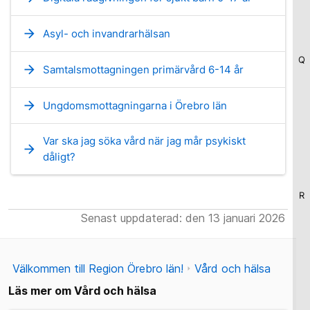
arrow_forward
Asyl- och invandrarhälsan
Q
arrow_forward
Samtalsmottagningen primärvård 6-14 år
arrow_forward
Ungdomsmottagningarna i Örebro län
Var ska jag söka vård när jag mår psykiskt
arrow_forward
dåligt?
R
Senast uppdaterad: den 13 januari 2026
Välkommen till Region Örebro län!
Vård och hälsa
Läs mer om Vård och hälsa