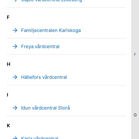
F
arrow_forward
Familjecentralen Karlskoga
arrow_forward
Freya vårdcentral
F
H
arrow_forward
Hällefors vårdcentral
I
arrow_forward
Idun vårdcentral Storå
G
K
arrow_forward
Karla vårdcentral