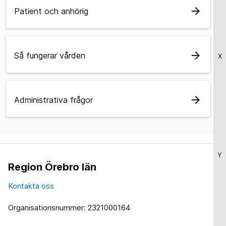
arrow_forward
Patient och anhörig
arrow_forward
Så fungerar vården
X
arrow_forward
Administrativa frågor
Y
Region Örebro län
Kontakta oss
Organisationsnummer: 2321000164