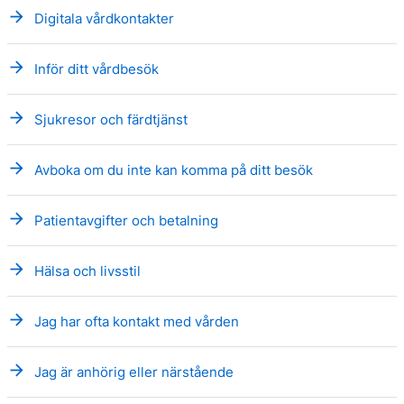
arrow_forward
Digitala vårdkontakter
arrow_forward
Inför ditt vårdbesök
arrow_forward
Sjukresor och färdtjänst
arrow_forward
Avboka om du inte kan komma på ditt besök
arrow_forward
Patientavgifter och betalning
arrow_forward
Hälsa och livsstil
arrow_forward
Jag har ofta kontakt med vården
arrow_forward
Jag är anhörig eller närstående