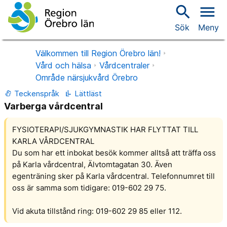
search
menu
Sök
Meny
Välkommen till Region Örebro län!
Vård och hälsa
Vårdcentraler
Område närsjukvård Örebro
Teckenspråk
Lättläst
Varberga vårdcentral
FYSIOTERAPI/SJUKGYMNASTIK HAR FLYTTAT TILL
KARLA VÅRDCENTRAL
Du som har ett inbokat besök kommer alltså att träffa oss
på Karla vårdcentral, Älvtomtagatan 30. Även
egenträning sker på Karla vårdcentral. Telefonnumret till
oss är samma som tidigare: 019-602 29 75.
Vid akuta tillstånd ring: 019-602 29 85 eller 112.