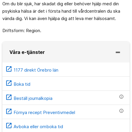
Om du blir sjuk, har skadat dig eller behöver hjälp med din
psykiska hälsa är det i första hand till vårdcentralen du ska
vända dig. Vi kan även hjälpa dig att leva mer hälsosamt.
Driftsform: Region.
Våra e-tjänster
open_in_new
1177 direkt Örebro län
open_in_new
Boka tid
open_in_new
info
Beställ journalkopia
open_in_new
info
Förnya recept Preventivmedel
open_in_new
Avboka eller omboka tid