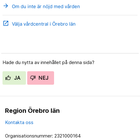
arrow_forward
Om du inte är nöjd med vården
open_in_new
Välja vårdcentral i Örebro län
Hade du nytta av innehållet på denna sida?
JA
NEJ
Region Örebro län
Kontakta oss
Organisationsnummer: 2321000164