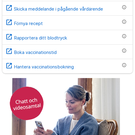
open_in_new
info
Skicka meddelande i pågående vårdärende
open_in_new
info
Förnya recept
open_in_new
info
Rapportera ditt blodtryck
open_in_new
info
Boka vaccinationstid
open_in_new
info
Hantera vaccinationsbokning