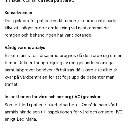
månader och får då reda på svaret.
Konsekvenser
Det gick bra för patienten då tumörsjukdomen inte hade
tillvuxit i någon större omfattning vid nästkommande
röntgen och behandlingen har varit botande.
Vårdgivarens analys
Risken fanns för försämrad prognos då det rörde sig om en
tumör. Rutiner för uppföljning av röntgenundersökningar
samt labprover behöver förbättras då läkare inte alltid är
kvar på vårdcentralen för att följa upp de patienter man
träffat.
Inspektionen för vård och omsorg (IVO) granskar
Som ett led i patientsäkerhetsarbete i Område nära vård
anmäls händelsen till Inspektionen för vård och omsorg, IVO
enligt Lex Maria.