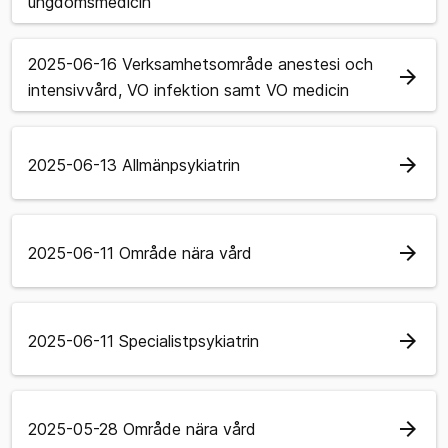
ungdomsmedicin
2025-06-16 Verksamhetsområde anestesi och
arrow_forward
intensivvård, VO infektion samt VO medicin
arrow_forward
2025-06-13 Allmänpsykiatrin
arrow_forward
2025-06-11 Område nära vård
arrow_forward
2025-06-11 Specialistpsykiatrin
arrow_forward
2025-05-28 Område nära vård