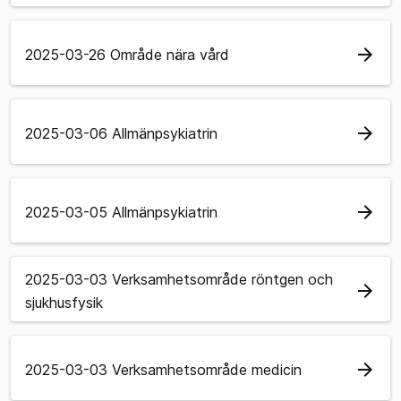
arrow_forward
2025-03-26 Område nära vård
arrow_forward
2025-03-06 Allmänpsykiatrin
arrow_forward
2025-03-05 Allmänpsykiatrin
2025-03-03 Verksamhetsområde röntgen och
arrow_forward
sjukhusfysik
arrow_forward
2025-03-03 Verksamhetsområde medicin