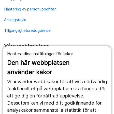
Hantering av personuppgifter
Anslagstavla
Tillgänglighetsredogörelse
Våra webbplatser
Hantera dina inställningar för kakor
1177.se
Den här webbplatsen
Länstrafiken
använder kakor
Vårdgivare
Vi använder webbkakor för att viss nödvändig
Utveckling
funktionalitet på webbplatsen ska fungera för
att ge dig en förbättrad upplevelse.
Dessutom kan vi med ditt godkännande för
Följ oss
analyskakor sammanställa statistik för att