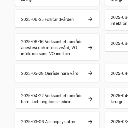
2025-06
arrow_forward
2025-06-25 Folktandvården
infektion
2025-06-16 Verksamhetsområde
2025-06-
arrow_forward
anestesi och intensivvård, VO
infektion samt VO medicin
arrow_forward
2025-05-28 Område nära vård
2025-04-
2025-04-22 Verksamhetsområde
2025-04
arrow_forward
barn- och ungdomsmedicin
kirurgi
arrow_forward
2025-03-06 Allmänpsykiatrin
2025-03-