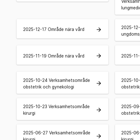
Verksamh
lungmedic
2025-12-
arrow_forward
2025-12-17 Område nära vård
ungdomsp
arrow_forward
2025-11-19 Område nära vård
2025-11-
2025-10-24 Verksamhetsområde
2025-10
arrow_forward
obstetrik och gynekologi
obstetri
2025-10-23 Verksamhetsområde
2025-09
arrow_forward
kirurgi
obstetri
2025-06-27 Verksamhetsområde
2025-06
arrow_forward
kirurgi
kirurgi