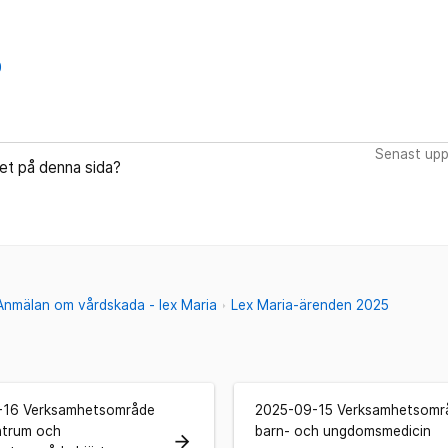
0
Senast upp
let på denna sida?
Anmälan om vårdskada - lex Maria
Lex Maria-ärenden 2025
-16 Verksamhetsområde
2025-09-15 Verksamhetsomr
ntrum och
barn- och ungdomsmedicin
arrow_forward