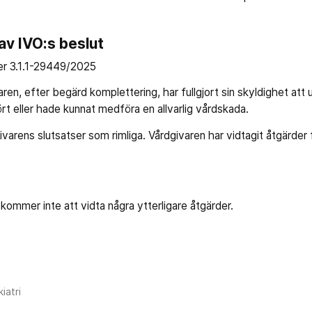
v IVO:s beslut
er 3.1.1-29449/2025
en, efter begärd komplettering, har fullgjort sin skyldighet att
t eller hade kunnat medföra en allvarlig vårdskada.
ivarens slutsatser som rimliga. Vårdgivaren har vidtagit åtgärder f
kommer inte att vidta några ytterligare åtgärder.
iatri