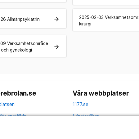
2025-02-03 Verksamhetsomr
arrow_forward
26 Allmänpsykiatrin
kirurgi
-09 Verksamhetsområde
arrow_forward
k och gynekologi
rebrolan.se
Våra webbplatser
latsen
1177.se
för anställda
Länstrafiken
av personuppgifter
Vårdgivare