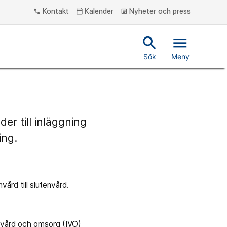
Kontakt
Kalender
Nyheter och press
phone
calendar_today
article
search
menu
Sök
Meny
er till inläggning
ing.
vård till slutenvård.
r vård och omsorg (IVO)