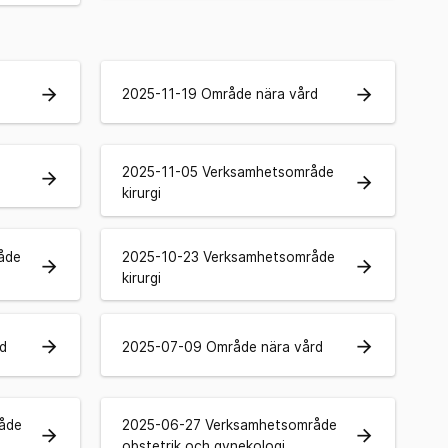
arrow_forward
arrow_forward
2025-11-19 Område nära vård
2025-11-05 Verksamhetsområde
arrow_forward
arrow_forward
kirurgi
åde
2025-10-23 Verksamhetsområde
arrow_forward
arrow_forward
kirurgi
arrow_forward
arrow_forward
d
2025-07-09 Område nära vård
åde
2025-06-27 Verksamhetsområde
arrow_forward
arrow_forward
obstetrik och gynekologi