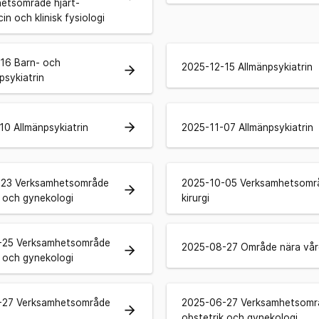
etsområde hjärt-
in och klinisk fysiologi
16 Barn- och
2025-12-15 Allmänpsykiatrin
arrow_forward
sykiatrin
arrow_forward
10 Allmänpsykiatrin
2025-11-07 Allmänpsykiatrin
-23 Verksamhetsområde
2025-10-05 Verksamhetsomr
arrow_forward
k och gynekologi
kirurgi
-25 Verksamhetsområde
2025-08-27 Område nära vår
arrow_forward
k och gynekologi
-27 Verksamhetsområde
2025-06-27 Verksamhetsomr
arrow_forward
obstetrik och gynekologi