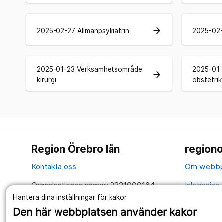
arrow_forward
2025-02-27 Allmänpsykiatrin
2025-02-
2025-01-23 Verksamhetsområde
2025-01
arrow_forward
kirurgi
obstetri
Region Örebro län
regiono
Kontakta oss
Om webbp
Organisationsnummer: 2321000164
Inloggning 
Hantera dina inställningar för kakor
Tillsammans skapar vi ett bättre liv
Hantering 
Den här webbplatsen använder kakor