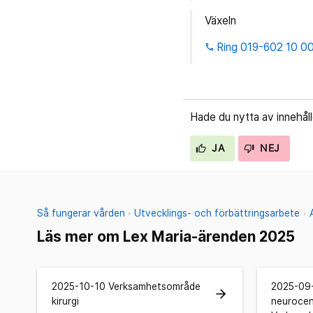
Växeln
Ring 019-602 10 0
phone
Hade du nytta av innehål
JA
NEJ
Så fungerar vården
Utvecklings- och förbättringsarbete
Läs mer om Lex Maria-ärenden 2025
2025-10-10 Verksamhetsområde
2025-09
arrow_forward
kirurgi
neuroce