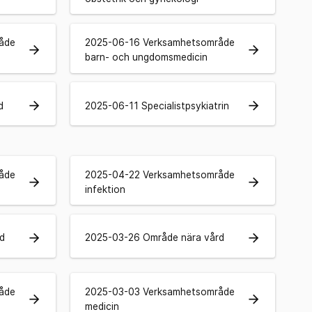
åde
2025-06-16 Verksamhetsområde
arrow_forward
arrow_forward
barn- och ungdomsmedicin
arrow_forward
arrow_forward
d
2025-06-11 Specialistpsykiatrin
åde
2025-04-22 Verksamhetsområde
arrow_forward
arrow_forward
infektion
arrow_forward
arrow_forward
d
2025-03-26 Område nära vård
åde
2025-03-03 Verksamhetsområde
arrow_forward
arrow_forward
medicin