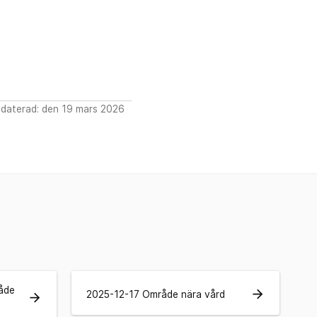
daterad: den 19 mars 2026
åde
arrow_forward
2025-12-17 Område nära vård
arrow_forward