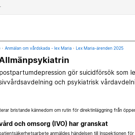
dd
e
Anmälan om vårdskada - lex Maria
Lex Maria-ärenden 2025
Allmänpsykiatrin
postpartumdepression gör suicidförsök som led
sivvårdsavdelning och psykiatrisk vårdavdeln
erar bristande kännedom om rutin för direktinläggning från öppen
 vård och omsorg (IVO) har granskat
s patientsäkerhetsarbete anmäldes händelsen till Inspektionen fö