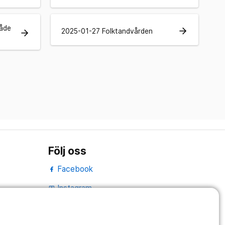
åde
arrow_forward
2025-01-27 Folktandvården
arrow_forward
Följ oss
Facebook
Instagram
portrait
LinkedIn
work_outline