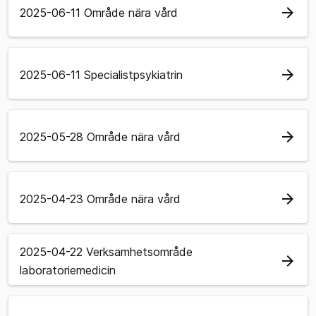
arrow_forward
2025-06-11 Område nära vård
arrow_forward
2025-06-11 Specialistpsykiatrin
arrow_forward
2025-05-28 Område nära vård
arrow_forward
2025-04-23 Område nära vård
2025-04-22 Verksamhetsområde
arrow_forward
laboratoriemedicin