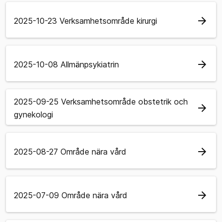
arrow_forward
2025-10-23 Verksamhetsområde kirurgi
arrow_forward
2025-10-08 Allmänpsykiatrin
2025-09-25 Verksamhetsområde obstetrik och
arrow_forward
gynekologi
arrow_forward
2025-08-27 Område nära vård
arrow_forward
2025-07-09 Område nära vård