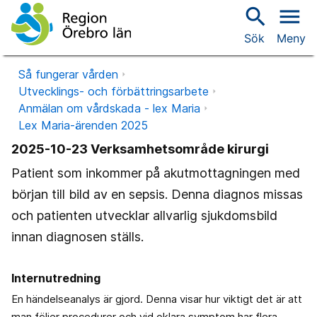
search
menu
Sök
Meny
Så fungerar vården
Utvecklings- och förbättringsarbete
Anmälan om vårdskada - lex Maria
Lex Maria-ärenden 2025
2025-10-23 Verksamhetsområde kirurgi
Patient som inkommer på akutmottagningen med
början till bild av en sepsis. Denna diagnos missas
och patienten utvecklar allvarlig sjukdomsbild
innan diagnosen ställs.
Internutredning
En händelseanalys är gjord. Denna visar hur viktigt det är att
man följer procedurer och vid oklara symptom har flera