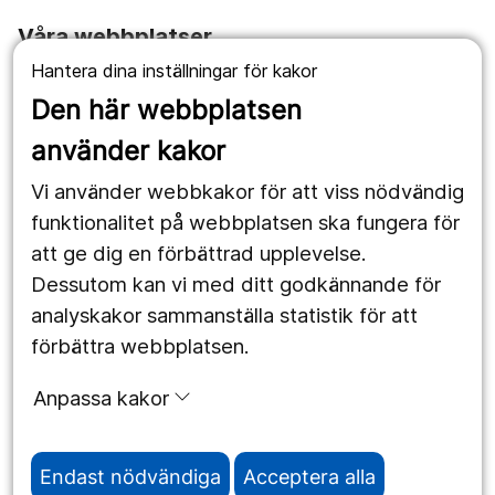
Våra webbplatser
Hantera dina inställningar för kakor
1177.se
Den här webbplatsen
Länstrafiken
använder kakor
Vårdgivare
Vi använder webbkakor för att viss nödvändig
Utveckling
funktionalitet på webbplatsen ska fungera för
att ge dig en förbättrad upplevelse.
Dessutom kan vi med ditt godkännande för
Följ oss
analyskakor sammanställa statistik för att
Facebook
förbättra webbplatsen.
Instagram
portrait
Anpassa kakor
LinkedIn
work_outline
Endast nödvändiga
Acceptera alla