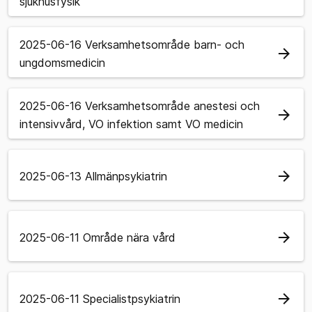
sjukhusfysik
2025-06-16 Verksamhetsområde barn- och
arrow_forward
ungdomsmedicin
2025-06-16 Verksamhetsområde anestesi och
arrow_forward
intensivvård, VO infektion samt VO medicin
arrow_forward
2025-06-13 Allmänpsykiatrin
arrow_forward
2025-06-11 Område nära vård
arrow_forward
2025-06-11 Specialistpsykiatrin