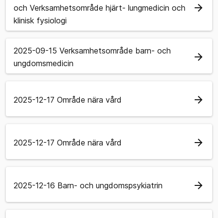
arrow_forward
och Verksamhetsområde hjärt- lungmedicin och
klinisk fysiologi
2025-09-15 Verksamhetsområde barn- och
arrow_forward
ungdomsmedicin
arrow_forward
2025-12-17 Område nära vård
arrow_forward
2025-12-17 Område nära vård
arrow_forward
2025-12-16 Barn- och ungdomspsykiatrin