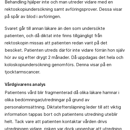
Behandling hjälper inte och man utreder vidare med en
rektoskopiundersökning samt avföringsprover. Dessa visar
på spår av blod i avföringen.
Svaret går till annan läkare än den som undersökte
patienten, och då diktat inte finns tillgängligt från
rektoskopin missas att patienten redan varit på det
besöket. Patienten utreds därför inte vidare förrän hon själv
hör av sig efter drygt 2 månader. Då uppdagas det hela och
koloskopiundersökning genomförs. Denna visar på en
tjocktarmscancer.
Vårdgivarens analys
Patientens vård blir fragmenterad då olika läkare hamnar i
olika bedömningar/utredningar på grund av
personalomsättning. Diktateftersläpning leder till att viktig
information tappas bort och patientens utredning uteblir
helt. Tack vare att patienten kontaktar vården drivs
utredningen vidare, risken var dock uppenbar att utredning