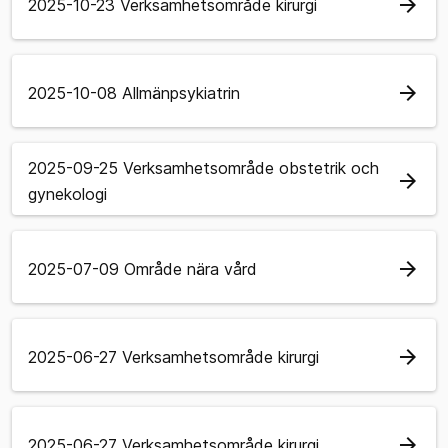
arrow_forward
2025-10-23 Verksamhetsområde kirurgi
arrow_forward
2025-10-08 Allmänpsykiatrin
2025-09-25 Verksamhetsområde obstetrik och
arrow_forward
gynekologi
arrow_forward
2025-07-09 Område nära vård
arrow_forward
2025-06-27 Verksamhetsområde kirurgi
arrow_forward
2025-06-27 Verksamhetsområde kirurgi