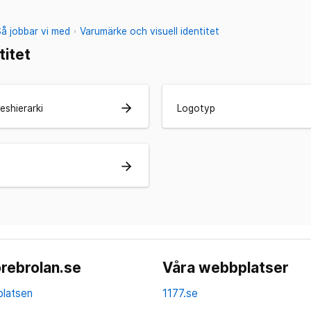
Så jobbar vi med
Varumärke och visuell identitet
titet
arrow_forward
eshierarki
Logotyp
arrow_forward
rebrolan.se
Våra webbplatser
latsen
1177.se