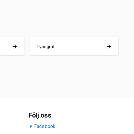
arrow_forward
arrow_forward
Typografi
Följ oss
Facebook