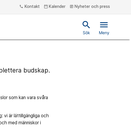
Kontakt
Kalender
Nyheter och press
phone
calendar_today
article
search
menu
Sök
Meny
mplettera budskap.
nslor som kan vara svåra
 vi är lättillgängliga och
 och med människor i