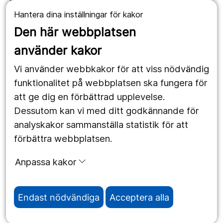
Hantera dina inställningar för kakor
1177.se
Den här webbplatsen
Länstrafiken
använder kakor
Vårdgivare
Vi använder webbkakor för att viss nödvändig
Utveckling
funktionalitet på webbplatsen ska fungera för
att ge dig en förbättrad upplevelse.
Dessutom kan vi med ditt godkännande för
Följ oss
analyskakor sammanställa statistik för att
Facebook
förbättra webbplatsen.
Instagram
portrait
Anpassa kakor
LinkedIn
work_outline
Endast nödvändiga
Acceptera alla