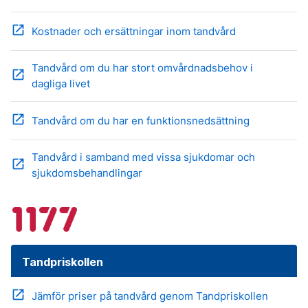
open_in_new
Kostnader och ersättningar inom tandvård
Tandvård om du har stort omvårdnadsbehov i
open_in_new
dagliga livet
open_in_new
Tandvård om du har en funktionsnedsättning
Tandvård i samband med vissa sjukdomar och
open_in_new
sjukdomsbehandlingar
Tandpriskollen
open_in_new
Jämför priser på tandvård genom Tandpriskollen