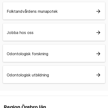
arrow_forward
Folktandvårdens munapotek
arrow_forward
Jobba hos oss
arrow_forward
Odontologisk forskning
arrow_forward
Odontologisk utbildning
Region Örebro län