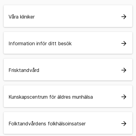
arrow_forward
Våra kliniker
arrow_forward
Information inför ditt besök
arrow_forward
Frisktandvård
arrow_forward
Kunskapscentrum för äldres munhälsa
arrow_forward
Folktandvårdens folkhälsoinsatser