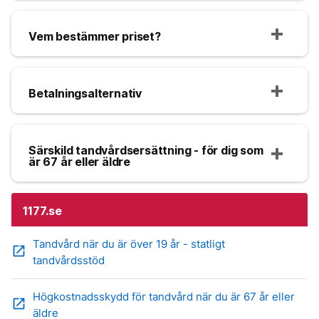
Vem bestämmer priset?
Betalningsalternativ
Särskild tandvårdsersättning - för dig som
är 67 år eller äldre
1177.se
Tandvård när du är över 19 år - statligt
open_in_new
tandvårdsstöd
Högkostnadsskydd för tandvård när du är 67 år eller
open_in_new
äldre