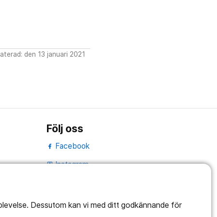
terad: den 13 januari 2021
Följ oss
Facebook
Instagram
portrait
LinkedIn
work_outline
pplevelse. Dessutom kan vi med ditt godkännande för