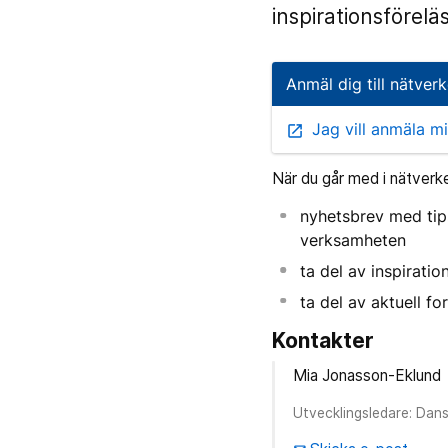
inspirationsförelä
Anmäl dig till nätverk
Jag vill anmäla mi
open_in_new
När du går med i nätverke
nyhetsbrev med tips
verksamheten
ta del av inspiratio
ta del av aktuell fo
Kontakter
Mia Jonasson-Eklund
Utvecklingsledare: Dan