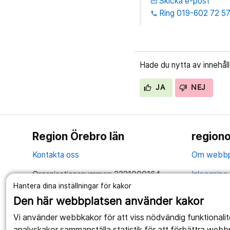
Skicka e-post
email
Ring 019-602 72 5
phone
Hade du nytta av innehål
JA
NEJ
Region Örebro län
regiono
Kontakta oss
Om webbp
Organisationsnummer: 2321000164
Inloggning 
Hantera dina inställningar för kakor
Tillsammans skapar vi ett bättre liv
Hantering 
Den här webbplatsen använder kakor
Anslagstav
Vi använder webbkakor för att viss nödvändig funktionali
analyskakor sammanställa statistik för att förbättra webb