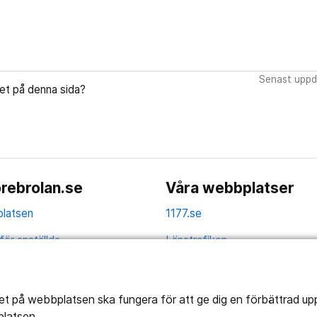
7
Senast uppda
let på denna sida?
rebrolan.se
Våra webbplatser
latsen
1177.se
för anställda
Länstrafiken
av personuppgifter
Vårdgivare
la
Utveckling
tet på webbplatsen ska fungera för att ge dig en förbättrad u
platsen.