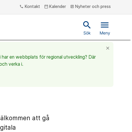
Kontakt
Kalender
Nyheter och press
phone
calendar_today
article
search
menu
Sök
Meny
close
vi har en webbplats för regional utveckling? Där
och verka i.
 välkommen att gå
gitala