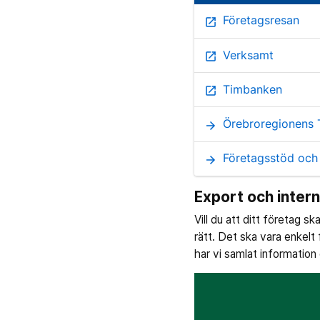
Företagsresan
open_in_new
Verksamt
open_in_new
Timbanken
open_in_new
Örebroregionens 
arrow_forward
Företagsstöd och
arrow_forward
Export och intern
Vill du att ditt företag sk
rätt. Det ska vara enkelt 
har vi samlat information