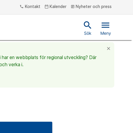
Kontakt
Kalender
Nyheter och press
phone
calendar_today
article
search
menu
Sök
Meny
close
vi har en webbplats för regional utveckling? Där
och verka i.