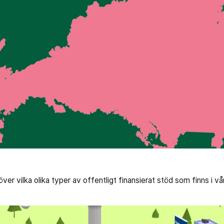
ver vilka olika typer av offentligt finansierat stöd som finns i vå