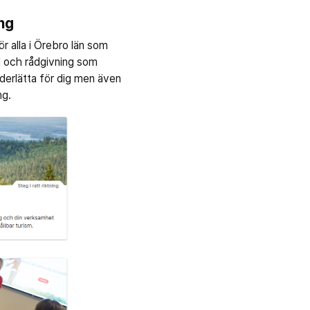
ng
 alla i Örebro län som
öd och rådgivning som
nderlätta för dig men även
ng.