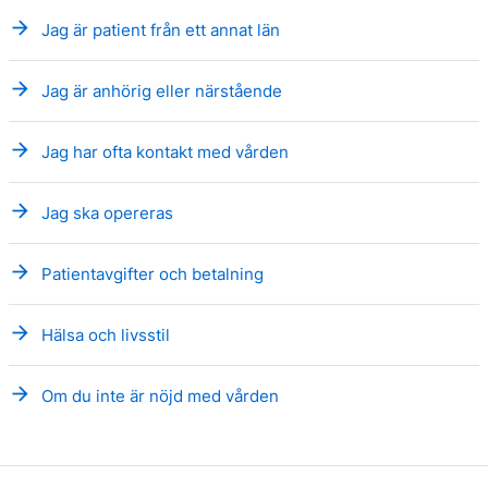
arrow_forward
Jag är patient från ett annat län
arrow_forward
Jag är anhörig eller närstående
arrow_forward
Jag har ofta kontakt med vården
arrow_forward
Jag ska opereras
arrow_forward
Patientavgifter och betalning
arrow_forward
Hälsa och livsstil
arrow_forward
Om du inte är nöjd med vården