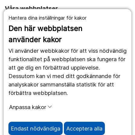
Våra webbplatser
Hantera dina inställningar för kakor
1177.se
Den här webbplatsen
Länstrafiken
använder kakor
Vårdgivare
Vi använder webbkakor för att viss nödvändig
Utveckling
funktionalitet på webbplatsen ska fungera för
att ge dig en förbättrad upplevelse.
Dessutom kan vi med ditt godkännande för
Följ oss
analyskakor sammanställa statistik för att
Facebook
förbättra webbplatsen.
Instagram
portrait
Anpassa kakor
LinkedIn
work_outline
Endast nödvändiga
Acceptera alla