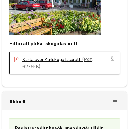
Hitta rätt på Karlskoga lasarett
download
(Pdf,
Karta över Karlskoga lasarett
6275kB)
Aktuellt
Registrera ditt besök innan du går till din