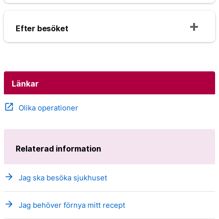
Efter besöket
Länkar
open_in_new
Olika operationer
Relaterad information
arrow_forward
Jag ska besöka sjukhuset
arrow_forward
Jag behöver förnya mitt recept