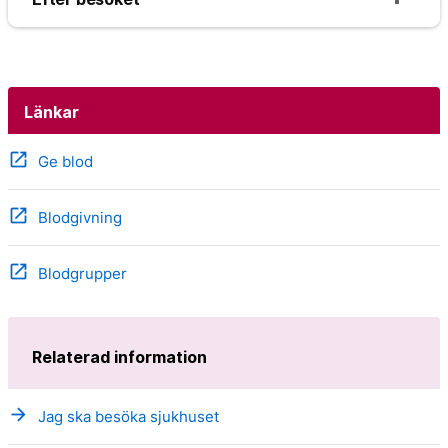
Länkar
open_in_new
Ge blod
open_in_new
Blodgivning
open_in_new
Blodgrupper
Relaterad information
arrow_forward
Jag ska besöka sjukhuset