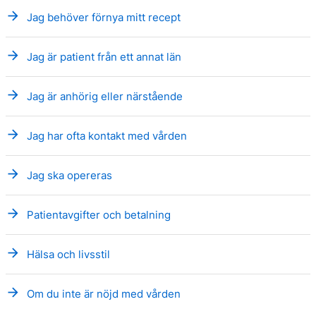
arrow_forward
Jag behöver förnya mitt recept
arrow_forward
Jag är patient från ett annat län
arrow_forward
Jag är anhörig eller närstående
arrow_forward
Jag har ofta kontakt med vården
arrow_forward
Jag ska opereras
arrow_forward
Patientavgifter och betalning
arrow_forward
Hälsa och livsstil
arrow_forward
Om du inte är nöjd med vården