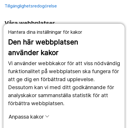
Tillgänglighetsredogörelse
Våra webbplatser
Hantera dina inställningar för kakor
1177.se
Den här webbplatsen
Länstrafiken
använder kakor
Vårdgivare
Vi använder webbkakor för att viss nödvändig
Utveckling
funktionalitet på webbplatsen ska fungera för
att ge dig en förbättrad upplevelse.
Dessutom kan vi med ditt godkännande för
Följ oss
analyskakor sammanställa statistik för att
Facebook
förbättra webbplatsen.
Instagram
portrait
Anpassa kakor
LinkedIn
work_outline