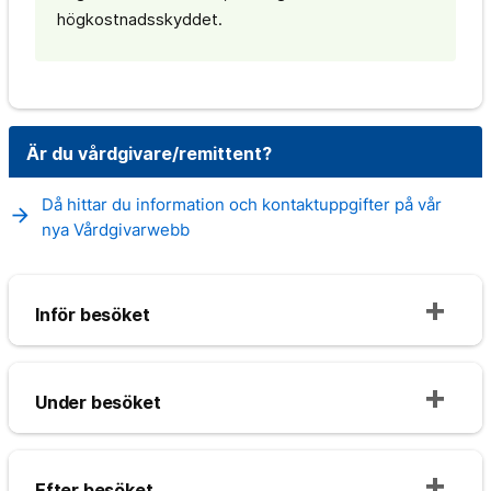
högkostnadsskyddet.
Är du vårdgivare/remittent?
Då hittar du information och kontaktuppgifter på vår
arrow_forward
nya Vårdgivarwebb
Inför besöket
Under besöket
Efter besöket