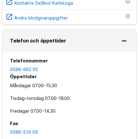
open_in_new
info
Kontakta GeBlod Karlskoga
open_in_new
info
Ändra blodgivaruppgifter
Telefon och öppettider
Telefonnummer
0586-662 92
Öppettider
Måndagar
07.00-15.30
Tisdag–torsdag
07.00-18.00
Fredagar
07.00-14.30
Fax
0586-519 59