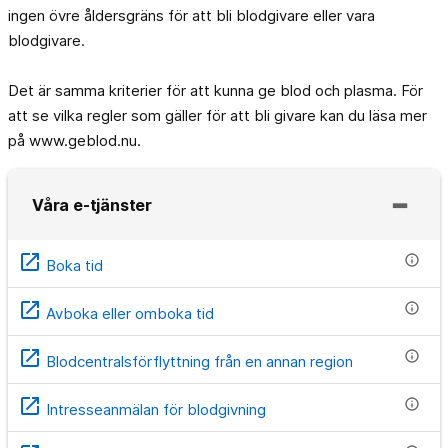
ingen övre åldersgräns för att bli blodgivare eller vara
blodgivare.
Det är samma kriterier för att kunna ge blod och plasma. För
att se vilka regler som gäller för att bli givare kan du läsa mer
på www.geblod.nu.
Våra e-tjänster
open_in_new
info
Boka tid
open_in_new
info
Avboka eller omboka tid
open_in_new
info
Blodcentralsförflyttning från en annan region
open_in_new
info
Intresseanmälan för blodgivning