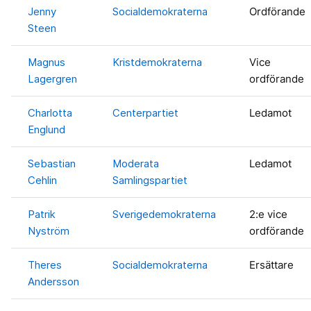
Jenny
Socialdemokraterna
Ordförande
Steen
Magnus
Kristdemokraterna
Vice
Lagergren
ordförande
Charlotta
Centerpartiet
Ledamot
Englund
Sebastian
Moderata
Ledamot
Cehlin
Samlingspartiet
Patrik
Sverigedemokraterna
2:e vice
Nyström
ordförande
Theres
Socialdemokraterna
Ersättare
Andersson