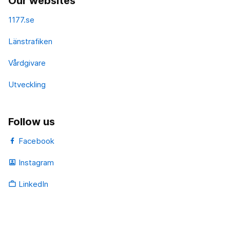
Our websites
1177.se
Länstrafiken
Vårdgivare
Utveckling
Follow us
Facebook
Instagram
portrait
LinkedIn
work_outline