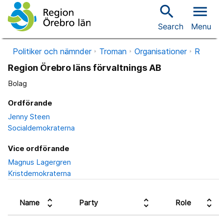
search
menu
Search
Menu
Politiker och nämnder
Troman
Organisationer
R
Region Örebro läns förvaltnings AB
Bolag
Ordförande
Jenny Steen
Socialdemokraterna
Vice ordförande
Magnus Lagergren
Kristdemokraterna
unfold_more
unfold_more
unfold_more
Name
Party
Role