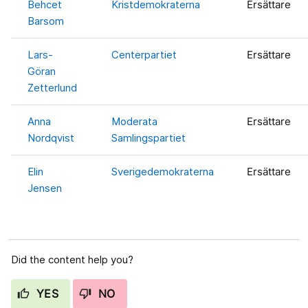
Behcet
Kristdemokraterna
Ersättare
Barsom
Lars-
Centerpartiet
Ersättare
Göran
Zetterlund
Anna
Moderata
Ersättare
Nordqvist
Samlingspartiet
Elin
Sverigedemokraterna
Ersättare
Jensen
Did the content help you?
YES
NO