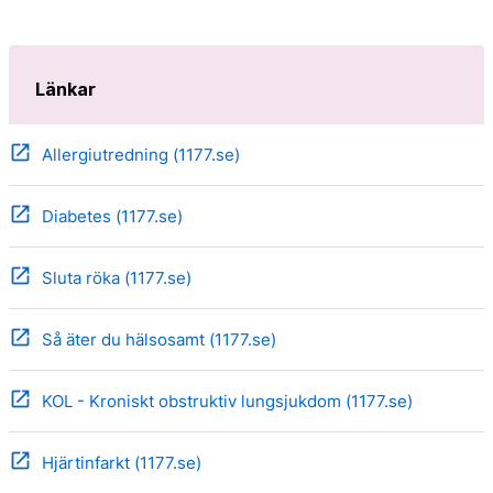
Länkar
open_in_new
Allergiutredning (1177.se)
open_in_new
Diabetes (1177.se)
open_in_new
Sluta röka (1177.se)
open_in_new
Så äter du hälsosamt (1177.se)
open_in_new
KOL - Kroniskt obstruktiv lungsjukdom (1177.se)
open_in_new
Hjärtinfarkt (1177.se)