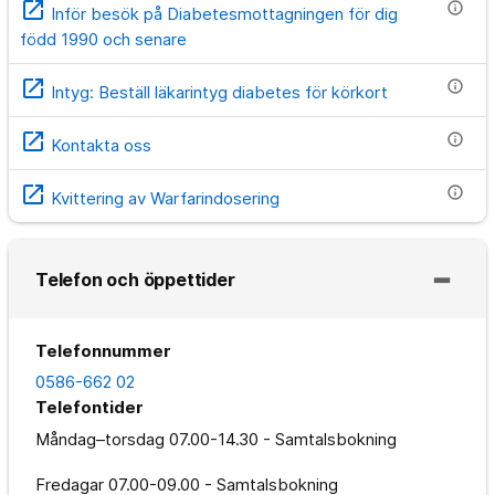
open_in_new
info
Inför besök på Diabetesmottagningen för dig
född 1990 och senare
open_in_new
info
Intyg: Beställ läkarintyg diabetes för körkort
open_in_new
info
Kontakta oss
open_in_new
info
Kvittering av Warfarindosering
Telefon och öppettider
Telefonnummer
0586-662 02
Telefontider
Måndag–torsdag
07.00-14.30 - Samtalsbokning
Fredagar
07.00-09.00 - Samtalsbokning