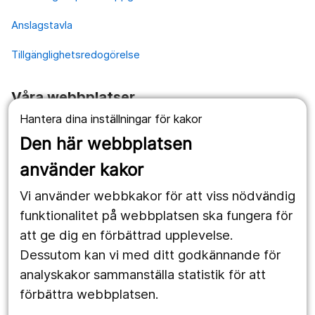
Anslagstavla
Tillgänglighetsredogörelse
Våra webbplatser
Hantera dina inställningar för kakor
1177.se
Den här webbplatsen
Länstrafiken
använder kakor
Vårdgivare
Vi använder webbkakor för att viss nödvändig
Utveckling
funktionalitet på webbplatsen ska fungera för
att ge dig en förbättrad upplevelse.
Dessutom kan vi med ditt godkännande för
Följ oss
analyskakor sammanställa statistik för att
Facebook
förbättra webbplatsen.