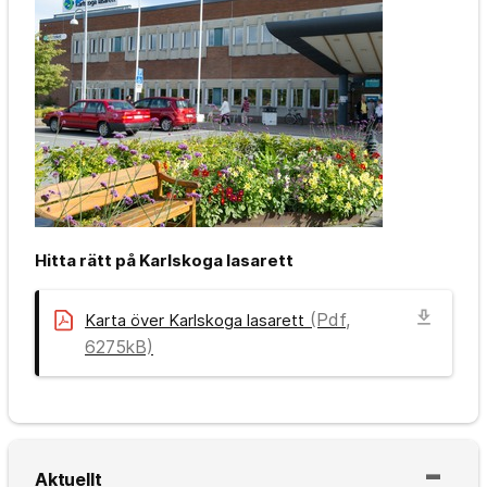
Hitta rätt på Karlskoga lasarett
download
(Pdf,
Karta över Karlskoga lasarett
6275kB)
Aktuellt