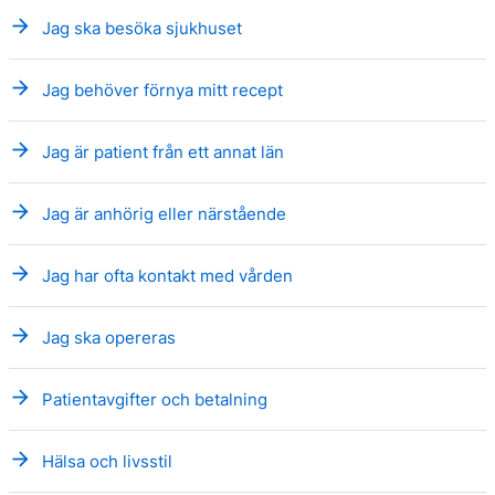
arrow_forward
Jag ska besöka sjukhuset
arrow_forward
Jag behöver förnya mitt recept
arrow_forward
Jag är patient från ett annat län
arrow_forward
Jag är anhörig eller närstående
arrow_forward
Jag har ofta kontakt med vården
arrow_forward
Jag ska opereras
arrow_forward
Patientavgifter och betalning
arrow_forward
Hälsa och livsstil