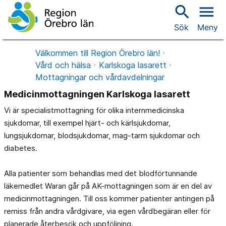
search
menu
Sök
Meny
Välkommen till Region Örebro län!
Vård och hälsa
Karlskoga lasarett
Mottagningar och vårdavdelningar
Medicinmottagningen Karlskoga lasarett
Vi är specialistmottagning för olika internmedicinska
sjukdomar, till exempel hjärt- och kärlsjukdomar,
lungsjukdomar, blodsjukdomar, mag-tarm sjukdomar och
diabetes.
Alla patienter som behandlas med det blodförtunnande
läkemedlet Waran går på AK-mottagningen som är en del av
medicinmottagningen. Till oss kommer patienter antingen på
remiss från andra vårdgivare, via egen vårdbegäran eller för
planerade återbesök och uppföljning.