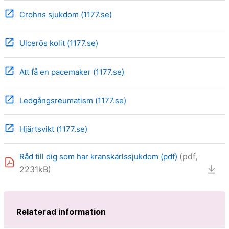
open_in_new
Crohns sjukdom (1177.se)
open_in_new
Ulcerös kolit (1177.se)
open_in_new
Att få en pacemaker (1177.se)
open_in_new
Ledgångsreumatism (1177.se)
open_in_new
Hjärtsvikt (1177.se)
(pdf,
Råd till dig som har kranskärlssjukdom (pdf)
2231kB)
Relaterad information