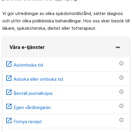
Vi gör utredningar av olika sjukdomstillstånd, sätter diagnos
och utför olika polikliniska behandlingar. Hos oss sker besök till
läkare, sjuksköterska, dietist eller fotterapeut.
Våra e-tjänster
open_in_new
info
Av/omboka tid
open_in_new
info
Avboka eller omboka tid
open_in_new
info
Beställ journalkopia
open_in_new
info
Egen vårdbegäran
open_in_new
info
Förnya recept