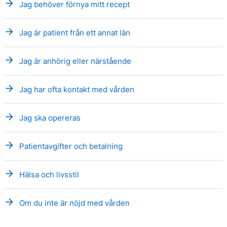
arrow_forward
Jag behöver förnya mitt recept
arrow_forward
Jag är patient från ett annat län
arrow_forward
Jag är anhörig eller närstående
arrow_forward
Jag har ofta kontakt med vården
arrow_forward
Jag ska opereras
arrow_forward
Patientavgifter och betalning
arrow_forward
Hälsa och livsstil
arrow_forward
Om du inte är nöjd med vården