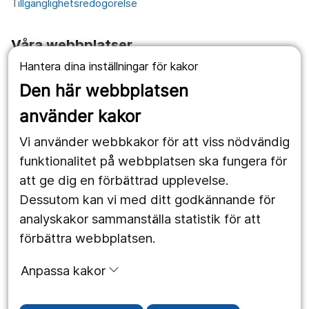
Tillgänglighetsredogörelse
Våra webbplatser
Hantera dina inställningar för kakor
1177.se
Den här webbplatsen
Länstrafiken
använder kakor
Vårdgivare
Vi använder webbkakor för att viss nödvändig
Utveckling
funktionalitet på webbplatsen ska fungera för
att ge dig en förbättrad upplevelse.
Dessutom kan vi med ditt godkännande för
Följ oss
analyskakor sammanställa statistik för att
Facebook
förbättra webbplatsen.
Instagram
portrait
Anpassa kakor
LinkedIn
work_outline