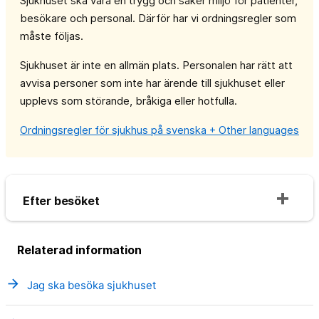
Sjukhuset ska vara en trygg och säker miljö för patienter,
besökare och personal. Därför har vi ordningsregler som
måste följas.
Sjukhuset är inte en allmän plats. Personalen har rätt att
avvisa personer som inte har ärende till sjukhuset eller
upplevs som störande, bråkiga eller hotfulla.
Ordningsregler för sjukhus på svenska + Other languages
Efter besöket
Relaterad information
arrow_forward
Jag ska besöka sjukhuset