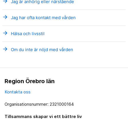
arrow_forward
Jag är anhörig eller närstående
arrow_forward
Jag har ofta kontakt med vården
arrow_forward
Hälsa och livsstil
arrow_forward
Om du inte är nöjd med vården
Region Örebro län
Kontakta oss
Organisationsnummer: 2321000164
Tillsammans skapar vi ett bättre liv