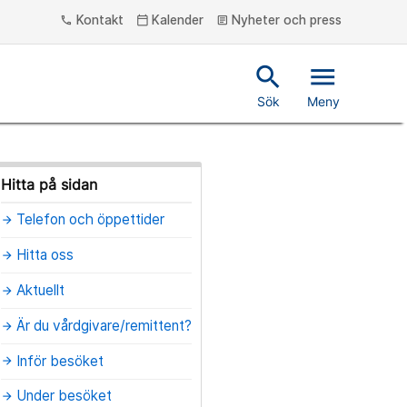
Kontakt
Kalender
Nyheter och press
phone
calendar_today
article
search
menu
Sök
Meny
Hitta på sidan
Telefon och öppettider
arrow_forward
Hitta oss
arrow_forward
Aktuellt
arrow_forward
Är du vårdgivare/remittent?
arrow_forward
Inför besöket
arrow_forward
Under besöket
arrow_forward