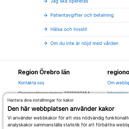
Jag ska opereras
arrow_forward
Patientavgifter och betalning
arrow_forward
Hälsa och livsstil
arrow_forward
Om du inte är nöjd med vården
arrow_forward
Region Örebro län
regiono
Kontakta oss
Om webbp
Organisationsnummer: 2321000164
Inloggning 
Hantera dina inställningar för kakor
Tillsammans skapar vi ett bättre liv
Hantering 
Den här webbplatsen använder kakor
Anslagstav
Vi använder webbkakor för att viss nödvändig funktionali
analyskakor sammanställa statistik för att förbättra webb
Tillgängli