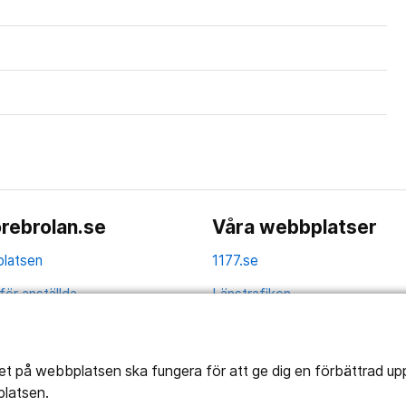
rebrolan.se
Våra webbplatser
latsen
1177.se
för anställda
Länstrafiken
av personuppgifter
Vårdgivare
la
Utveckling
tet på webbplatsen ska fungera för att ge dig en förbättrad u
platsen.
ghetsredogörelse