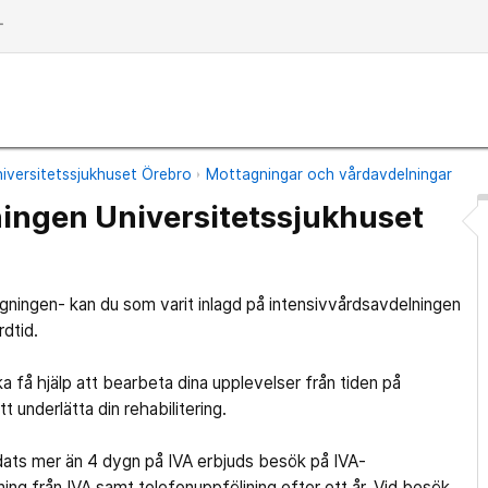
dd
iversitetssjukhuset Örebro
Mottagningar och vårdavdelningar
ingen Universitetssjukhuset
ningen- kan du som varit inlagd på intensivvårdsavdelningen
rdtid.
ka få hjälp att bearbeta dina upplevelser från tiden på
t underlätta din rehabilitering.
rdats mer än 4 dygn på IVA erbjuds besök på IVA-
vning från IVA samt telefonuppföljning efter ett år. Vid besök