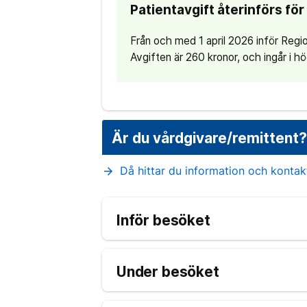
Patientavgift återinförs fö
Från och med 1 april 2026 inför Regi
Avgiften är 260 kronor, och ingår i 
Är du vårdgivare/remittent
Då hittar du information och konta
arrow_forward
Inför besöket
Under besöket