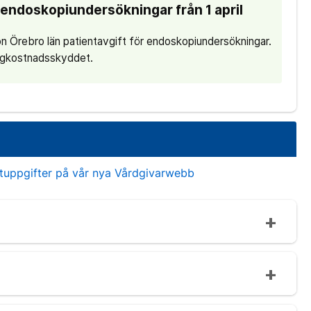
r endoskopiundersökningar från 1 april
on Örebro län patientavgift för endoskopiundersökningar.
högkostnadsskyddet.
?
ktuppgifter på vår nya Vårdgivarwebb