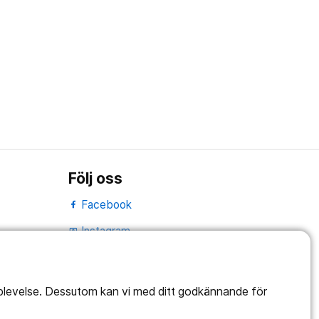
Följ oss
Facebook
Instagram
portrait
LinkedIn
work_outline
pplevelse. Dessutom kan vi med ditt godkännande för