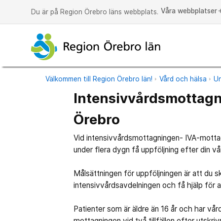
Våra webbplatser
a
Du är på Region Örebro läns webbplats.
Välkommen till Region Örebro län!
Vård och hälsa
Un
Intensivvårdsmottagn
Örebro
Vid intensivvårdsmottagningen- IVA-mottag
under flera dygn få uppföljning efter din vå
Målsättningen för uppföljningen är att du s
intensivvårdsavdelningen och få hjälp för at
Patienter som är äldre än 16 år och har vå
mottagningen vid två tillfällen efter utskri