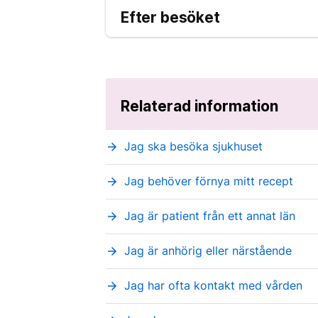
Efter besöket
Relaterad information
Jag ska besöka sjukhuset
arrow_forward
Jag behöver förnya mitt recept
arrow_forward
Jag är patient från ett annat län
arrow_forward
Jag är anhörig eller närstående
arrow_forward
Jag har ofta kontakt med vården
arrow_forward