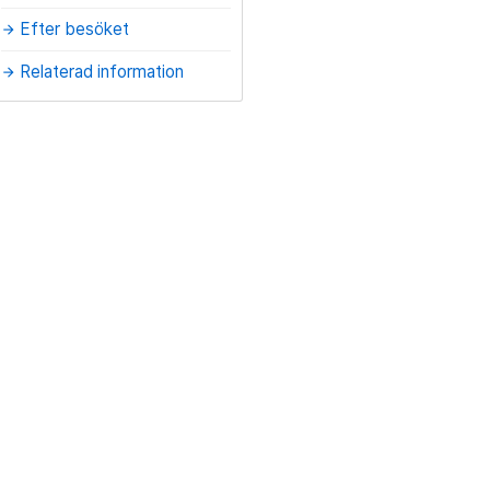
Efter besöket
arrow_forward
Relaterad information
arrow_forward