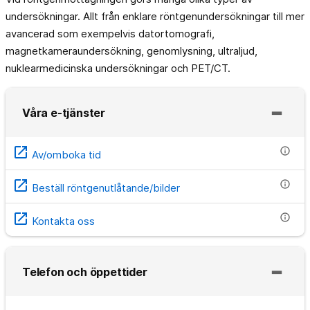
undersökningar. Allt från enklare röntgenundersökningar till mer
avancerad som exempelvis datortomografi,
magnetkameraundersökning, genomlysning, ultraljud,
nuklearmedicinska undersökningar och PET/CT.
Våra e-tjänster
open_in_new
info
Av/omboka tid
open_in_new
info
Beställ röntgenutlåtande/bilder
open_in_new
info
Kontakta oss
Telefon och öppettider