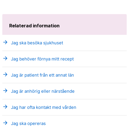
Relaterad information
arrow_forward
Jag ska besöka sjukhuset
arrow_forward
Jag behöver förnya mitt recept
arrow_forward
Jag är patient från ett annat län
arrow_forward
Jag är anhörig eller närstående
arrow_forward
Jag har ofta kontakt med vården
arrow_forward
Jag ska opereras