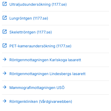
open_in_new
Ultraljudsundersökning (1177.se)
open_in_new
Lungröntgen (1177.se)
open_in_new
Skelettröntgen (1177.se)
open_in_new
PET-kameraundersökning (1177.se)
arrow_forward
Röntgenmottagningen Karlskoga lasarett
arrow_forward
Röntgenmottagningen Lindesbergs lasarett
arrow_forward
Mammografimottagningen USÖ
arrow_forward
Röntgenkliniken (Vårdgivarwebben)