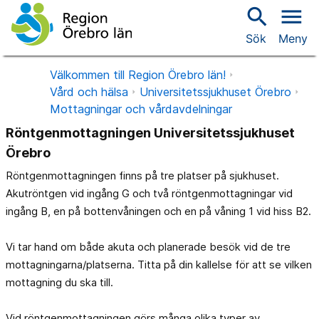
search
menu
Sök
Meny
Välkommen till Region Örebro län!
Vård och hälsa
Universitetssjukhuset Örebro
Mottagningar och vårdavdelningar
Röntgenmottagningen Universitetssjukhuset
Örebro
Röntgenmottagningen finns på tre platser på sjukhuset.
Akutröntgen vid ingång G och två röntgenmottagningar vid
ingång B, en på bottenvåningen och en på våning 1 vid hiss B2.
Vi tar hand om både akuta och planerade besök vid de tre
mottagningarna/platserna. Titta på din kallelse för att se vilken
mottagning du ska till.
Vid röntgenmottagningen görs många olika typer av