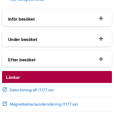
Inför besöket
Under besöket
Efter besöket
Länkar
open_in_new
Datortomografi (1177.se)
open_in_new
Magnetkameraundersökning (1177.se)