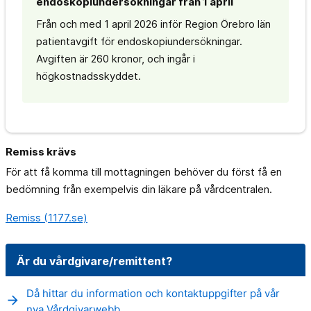
endoskopiundersökningar från 1 april
Från och med 1 april 2026 inför Region Örebro län
patientavgift för endoskopiundersökningar.
Avgiften är 260 kronor, och ingår i
högkostnadsskyddet.
Remiss krävs
För att få komma till mottagningen behöver du först få en
bedömning från exempelvis din läkare på vårdcentralen.
Remiss (1177.se)
Är du vårdgivare/remittent?
Då hittar du information och kontaktuppgifter på vår
arrow_forward
nya Vårdgivarwebb