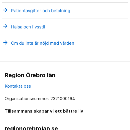
arrow_forward
Patientavgifter och betalning
arrow_forward
Hälsa och livsstil
arrow_forward
Om du inte är nöjd med vården
Region Örebro län
Kontakta oss
Organisationsnummer: 2321000164
Tillsammans skapar vi ett bättre liv
regionorebrolan.se