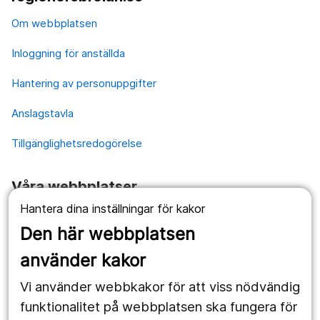
Om webbplatsen
Inloggning för anställda
Hantering av personuppgifter
Anslagstavla
Tillgänglighetsredogörelse
Våra webbplatser
Hantera dina inställningar för kakor
1177.se
Den här webbplatsen
Länstrafiken
använder kakor
Vårdgivare
Vi använder webbkakor för att viss nödvändig
Utveckling
funktionalitet på webbplatsen ska fungera för