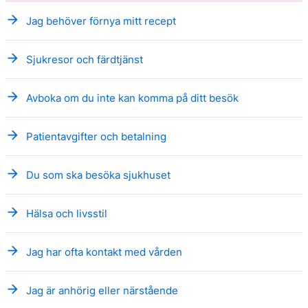
arrow_forward
Jag behöver förnya mitt recept
arrow_forward
Sjukresor och färdtjänst
arrow_forward
Avboka om du inte kan komma på ditt besök
arrow_forward
Patientavgifter och betalning
arrow_forward
Du som ska besöka sjukhuset
arrow_forward
Hälsa och livsstil
arrow_forward
Jag har ofta kontakt med vården
arrow_forward
Jag är anhörig eller närstående