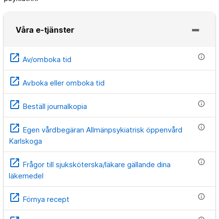
Våra e-tjänster
open_in_new
info
Av/omboka tid
open_in_new
Avboka eller omboka tid
open_in_new
info
Beställ journalkopia
open_in_new
info
Egen vårdbegäran Allmänpsykiatrisk öppenvård
Karlskoga
open_in_new
info
Frågor till sjuksköterska/läkare gällande dina
läkemedel
open_in_new
info
Förnya recept