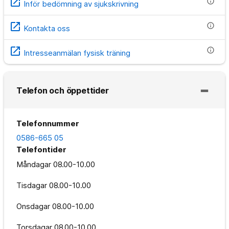
open_in_new
info
Inför bedömning av sjukskrivning
open_in_new
info
Kontakta oss
open_in_new
info
Intresseanmälan fysisk träning
Telefon och öppettider
Telefonnummer
0586-665 05
Telefontider
Måndagar
08.00-10.00
Tisdagar
08.00-10.00
Onsdagar
08.00-10.00
Torsdagar
08.00-10.00