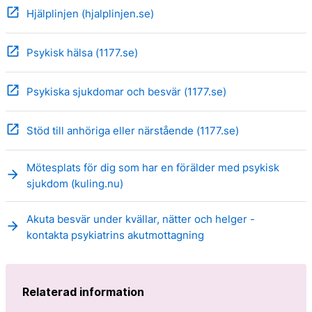
open_in_new
Hjälplinjen (hjalplinjen.se)
open_in_new
Psykisk hälsa (1177.se)
open_in_new
Psykiska sjukdomar och besvär (1177.se)
open_in_new
Stöd till anhöriga eller närstående (1177.se)
Mötesplats för dig som har en förälder med psykisk
arrow_forward
sjukdom (kuling.nu)
Akuta besvär under kvällar, nätter och helger -
arrow_forward
kontakta psykiatrins akutmottagning
Relaterad information