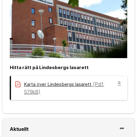
Hitta rätt på Lindesbergs lasarett
download
(Pdf,
Karta över Lindesbergs lasarett
579kB)
Aktuellt