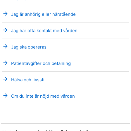
arrow_forward
Jag är anhörig eller närstående
arrow_forward
Jag har ofta kontakt med vården
arrow_forward
Jag ska opereras
arrow_forward
Patientavgifter och betalning
arrow_forward
Hälsa och livsstil
arrow_forward
Om du inte är nöjd med vården