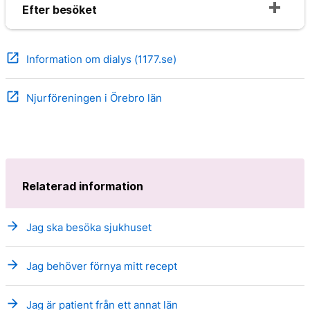
Efter besöket
open_in_new
Information om dialys (1177.se)
open_in_new
Njurföreningen i Örebro län
Relaterad information
arrow_forward
Jag ska besöka sjukhuset
arrow_forward
Jag behöver förnya mitt recept
arrow_forward
Jag är patient från ett annat län