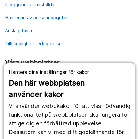
Inloggning för anställda
Hantering av personuppgifter
Anslagstavla
Tillgänglighetsredogörelse
Våra webbplatser
Hantera dina inställningar för kakor
1177.se
Den här webbplatsen
Länstrafiken
använder kakor
Vårdgivare
Vi använder webbkakor för att viss nödvändig
Utveckling
funktionalitet på webbplatsen ska fungera för
att ge dig en förbättrad upplevelse.
Dessutom kan vi med ditt godkännande för
Följ oss