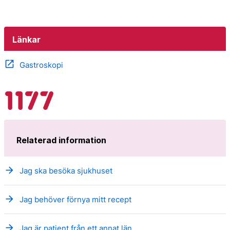
Länkar
open_in_new
Gastroskopi
Relaterad information
arrow_forward
Jag ska besöka sjukhuset
arrow_forward
Jag behöver förnya mitt recept
arrow_forward
Jag är patient från ett annat län