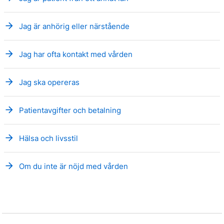
arrow_forward
Jag är anhörig eller närstående
arrow_forward
Jag har ofta kontakt med vården
arrow_forward
Jag ska opereras
arrow_forward
Patientavgifter och betalning
arrow_forward
Hälsa och livsstil
arrow_forward
Om du inte är nöjd med vården