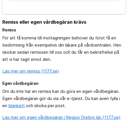
Remiss eller egen vårdbegäran krävs
Remiss
För att få komma till mottagningen behöver du först få en
bedömning från exempelvis din läkare på vårdcentralen. Hen
skickar sedan remissen till oss och du får en bekräftelse på
att vi har tagit emot den.
Läs mer om remiss (1177.se)
Egen vårdbegäran
Om du inte har en remiss kan du göra en egen vårdbegäran.
Egen vårdbegäran gör du via vår e-tjänst. Du kan även fylla i
en
blankett
och skicka per post.
Läs mer om egen vårdbegäran i Region Örebro län (1177.se)