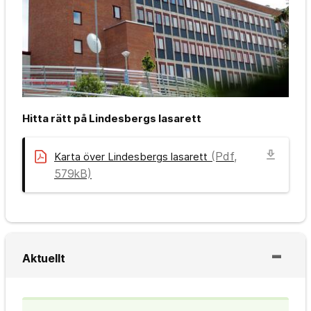
Hitta rätt på Lindesbergs lasarett
download
(Pdf,
Karta över Lindesbergs lasarett
579kB)
Aktuellt