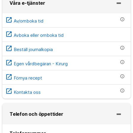
Våra e-tjänster
open_in_new
info
Av/omboka tid
open_in_new
Avboka eller omboka tid
open_in_new
info
Beställ journalkopia
open_in_new
info
Egen vårdbegäran - Kirurg
open_in_new
info
Förnya recept
open_in_new
info
Kontakta oss
Telefon och öppettider