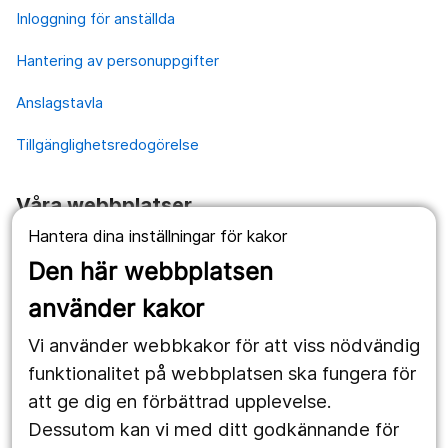
Inloggning för anställda
Hantering av personuppgifter
Anslagstavla
Tillgänglighetsredogörelse
Våra webbplatser
Hantera dina inställningar för kakor
1177.se
Den här webbplatsen
Länstrafiken
använder kakor
Vårdgivare
Vi använder webbkakor för att viss nödvändig
Utveckling
funktionalitet på webbplatsen ska fungera för
att ge dig en förbättrad upplevelse.
Dessutom kan vi med ditt godkännande för
Följ oss