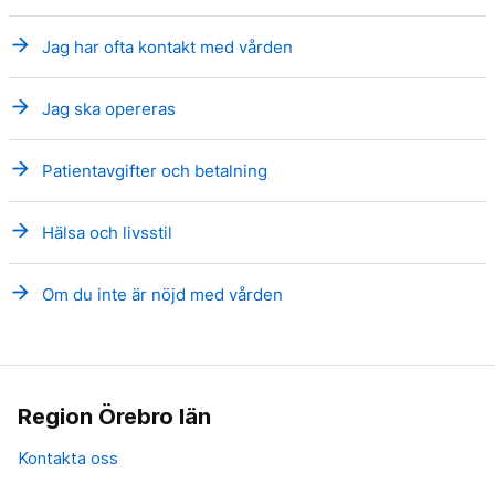
arrow_forward
Jag har ofta kontakt med vården
arrow_forward
Jag ska opereras
arrow_forward
Patientavgifter och betalning
arrow_forward
Hälsa och livsstil
arrow_forward
Om du inte är nöjd med vården
Region Örebro län
Kontakta oss