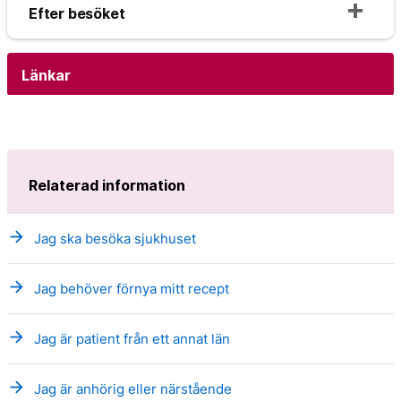
Efter besöket
Länkar
Relaterad information
arrow_forward
Jag ska besöka sjukhuset
arrow_forward
Jag behöver förnya mitt recept
arrow_forward
Jag är patient från ett annat län
arrow_forward
Jag är anhörig eller närstående