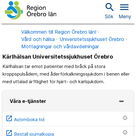
search
menu
Sök
Meny
Välkommen till Region Örebro län!
Vård och hälsa
Universitetssjukhuset Örebro
Mottagningar och vårdavdelningar
Kärlhälsan Universitetssjukhuset Örebro
Kärlhälsan tar emot patienter med bråck på stora
kroppspulsådern, med åderförkalkningssjukdom i benen eller
med uttalad ärftlighet för hjärt- och kärlsjukdom.
Våra e-tjänster
open_in_new
info
Av/omboka tid
open_in_new
info
Beställ journalkopia