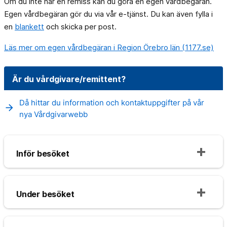
Om du inte har en remiss kan du göra en egen vårdbegäran.
Egen vårdbegäran gör du via vår e-tjänst. Du kan även fylla i
en
blankett
och skicka per post.
Läs mer om egen vårdbegäran i Region Örebro län (1177.se)
Är du vårdgivare/remittent?
Då hittar du information och kontaktuppgifter på vår
arrow_forward
nya Vårdgivarwebb
Inför besöket
Under besöket