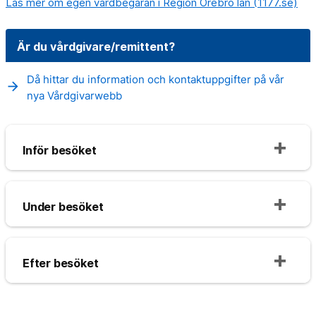
Läs mer om egen vårdbegäran i Region Örebro län (1177.se)
Är du vårdgivare/remittent?
Då hittar du information och kontaktuppgifter på vår
arrow_forward
nya Vårdgivarwebb
Inför besöket
Under besöket
Efter besöket