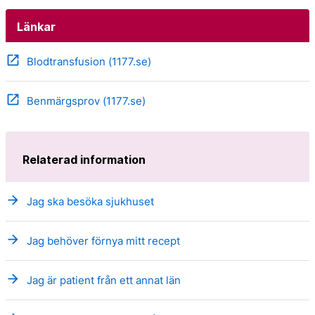
Länkar
open_in_new
Blodtransfusion (1177.se)
open_in_new
Benmärgsprov (1177.se)
Relaterad information
arrow_forward
Jag ska besöka sjukhuset
arrow_forward
Jag behöver förnya mitt recept
arrow_forward
Jag är patient från ett annat län