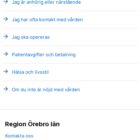
arrow_forward
Jag är anhörig eller närstående
arrow_forward
Jag har ofta kontakt med vården
arrow_forward
Jag ska opereras
arrow_forward
Patientavgifter och betalning
arrow_forward
Hälsa och livsstil
arrow_forward
Om du inte är nöjd med vården
Region Örebro län
Kontakta oss