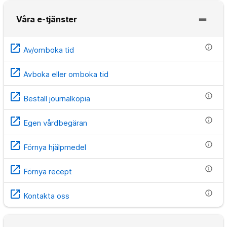
Våra e-tjänster
open_in_new
info
Av/omboka tid
open_in_new
Avboka eller omboka tid
open_in_new
info
Beställ journalkopia
open_in_new
info
Egen vårdbegäran
open_in_new
info
Förnya hjälpmedel
open_in_new
info
Förnya recept
open_in_new
info
Kontakta oss